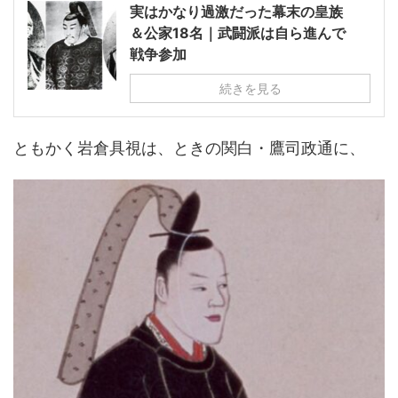
実はかなり過激だった幕末の皇族
＆公家18名｜武闘派は自ら進んで
戦争参加
続きを見る
ともかく岩倉具視は、ときの関白・鷹司政通に、