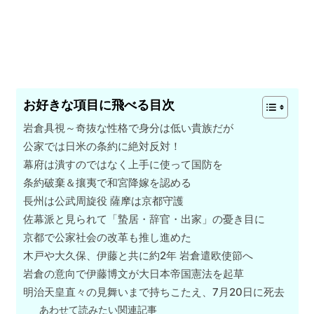
お好きな項目に飛べる目次
岩倉具視～奇抜な性格で身分は低い貴族だが
公家では日米の条約に絶対反対！
幕府は潰すのではなく上手に使って国防を
条約破棄＆攘夷で和宮降嫁を認める
長州は公武周旋役 薩摩は京都守護
佐幕派と見られて「蟄居・辞官・出家」の憂き目に
京都で公家社会の改革も推し進めた
木戸や大久保、伊藤と共に約2年 岩倉遣欧使節へ
岩倉の意向で伊藤博文が大日本帝国憲法を起草
明治天皇直々の見舞いまで持ちこたえ、7月20日に死去
あわせて読みたい関連記事