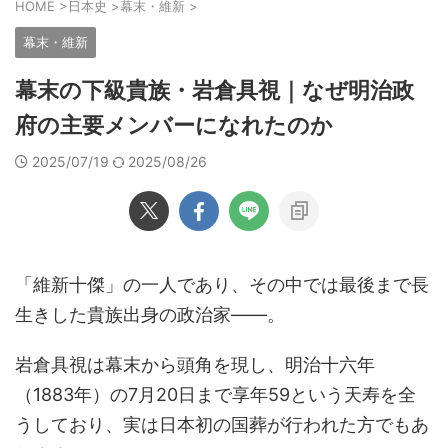
HOME
>
日本史
>
幕末・維新
>
幕末・維新
幕末の下級貴族・岩倉具視｜なぜ明治政
府の主要メンバーになれたのか
2025/07/19
2025/08/26
「維新十傑」の一人であり、その中では最後まで長
生きした貴族出身の政治家――。
岩倉具視は幕末から頭角を現し、明治十六年
（1883年）の7月20日まで享年59という天寿を全
うしており、実は日本初の国葬が行われた方でもあ