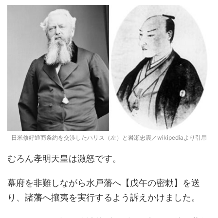
日米修好通商条約を交渉したハリス（左）と岩瀬忠震／wikipediaより引用
むろん孝明天皇は激怒です。
幕府を非難しながら水戸藩へ【戊午の密勅】を送
り、諸藩へ攘夷を実行するよう訴えかけました。