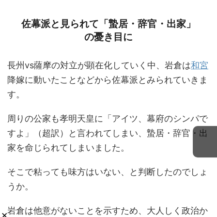
佐幕派と見られて「蟄居・辞官・出家」
の憂き目に
長州vs薩摩の対立が顕在化していく中、岩倉は
和宮
降嫁に動いたことなどから佐幕派とみられていきま
す。
周りの公家も孝明天皇に「アイツ、幕府のシンパで
すよ」（超訳）と言われてしまい、蟄居・辞官・出
家を命じられてしまいました。
そこで粘っても味方はいない、と判断したのでしょ
うか。
岩倉は他意がないことを示すため、大人しく政治か
×