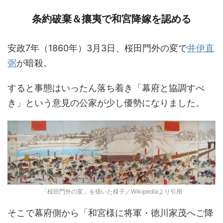
条約破棄＆攘夷で和宮降嫁を認める
安政7年（1860年）3月3日、桜田門外の変で
井伊直
弼
が暗殺。
すると事態はいったん落ち着き「幕府と協調すべ
き」という意見の公家が少し優勢になりました。
「桜田門外の変」を描いた様子／Wikipediaより引用
そこで幕府側から「和宮様に将軍・徳川家茂へご降