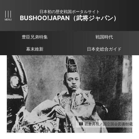
日本初の歴史戦国ポータルサイト
BUSHOO!JAPAN（武将ジャパン）
豊臣兄弟特集
戦国時代
幕末維新
日本史総合ガイド
岩倉具視／国立国会図書館蔵