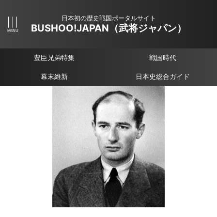
日本初の歴史戦国ポータルサイト
BUSHOO!JAPAN（武将ジャパン）
豊臣兄弟特集
戦国時代
幕末維新
日本史総合ガイド