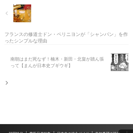
フランスの修道士ドン・ペリニヨンが「シャンパン」を作
ったシンプルな理由
南朝はまだ死なず！楠木・新田・北畠が踏ん張
って【まんが日本史ブギウギ】