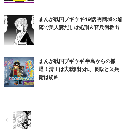
まんが戦国ブギウギ49話 有岡城の陥
落で美人妻だしは処刑＆官兵衛救出
まんが戦国ブギウギ 半島からの撤
退！清正は去就問われ、長政と又兵
衛は紛糾