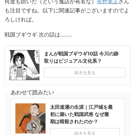
何度も防いだ（という逸話が有名な）
長野業正
さん
も注目ですね。以下に関連記事がございますのでよ
ろしければ。
戦国ブギウギ 次の話は……。
まんが戦国ブギウギ10話 今川の跡
取りはビジュアル文化系？
続きを見る
あわせて読みたい
太田道灌の生涯｜江戸城を最
初に築いた戦国武将 なぜ最
期は暗殺されたのか？
続きを見る