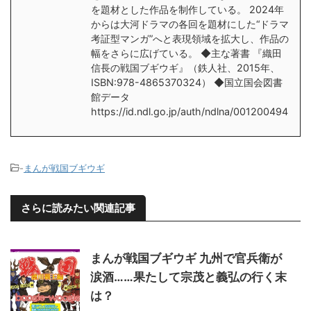
を題材とした作品を制作している。 2024年
からは大河ドラマの各回を題材にした“ドラマ
考証型マンガ”へと表現領域を拡大し、作品の
幅をさらに広げている。 ◆主な著書 『織田
信長の戦国ブギウギ』（鉄人社、2015年、
ISBN:978-4865370324） ◆国立国会図書
館データ
https://id.ndl.go.jp/auth/ndlna/001200494
-
まんが戦国ブギウギ
さらに読みたい関連記事
まんが戦国ブギウギ 九州で官兵衛が
涙酒……果たして宗茂と義弘の行く末
は？