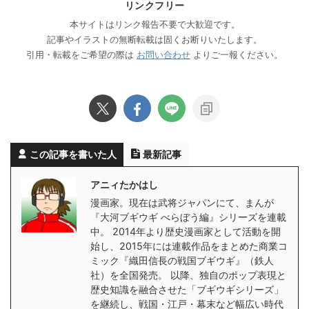
リンクフリー
本サイトはリンク報告不要で大歓迎です。
記事やイラストの無断転載は固くお断りいたします。
引用・転載をご希望の際は
お問い合わせ
よりご一報ください。
この記事を書いた人
最新記事
アニィたかはし
漫画家。現在は武将ジャパンにて、まんが
『大河ブギウギ べらぼう編』シリーズを連載
中。 2014年より歴史漫画家として活動を開
始し、2015年には連載作品をまとめた商業コ
ミック『織田信長の戦国ブギウギ』（鉄人
社）を全国発売。 以降、独自のポップ表現と
歴史知識を融合させた「ブギウギシリーズ」
を継続し、戦国・江戸・幕末など幅広い時代