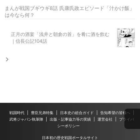
まんが戦国ブギウギ8話 氏康氏政エピソード「汁かけ飯」
は今なら何？
正月の酒宴「浅井と朝倉の首」を肴に酒を飲む
｜信長公記104話
戦国時代
豊臣兄弟特集
日本史の総合ガイド
告知希望の皆様へ
武将ジャパン執筆陣
出版・記事協力等の実績
運営会社
プライバ
シーポリシー
日本初の歴史戦国ポータルサイト