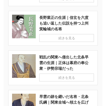
長野業正の生涯｜信玄を六度
も追い返した伝説を持つ上州
箕輪城の名将
続きを見る
戦乱の関東へ侵出した北条早
雲の生涯｜正体は幕府の奉公
衆・伊勢宗瑞だった
続きを見る
早雲の跡を継いだ名将・北条
氏綱｜関東全域へ領土を広げ