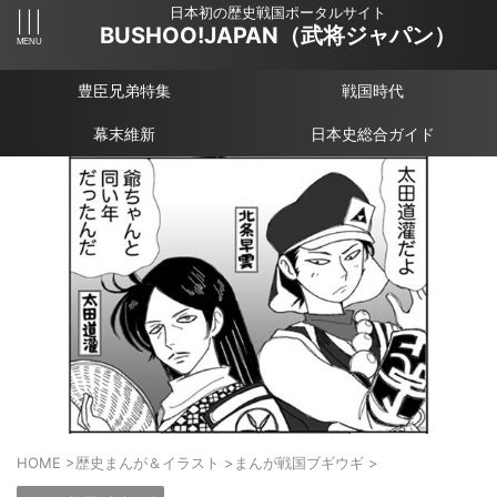
日本初の歴史戦国ポータルサイト
BUSHOO!JAPAN（武将ジャパン）
豊臣兄弟特集
戦国時代
幕末維新
日本史総合ガイド
HOME
>
歴史まんが＆イラスト
>
まんが戦国ブギウギ
>