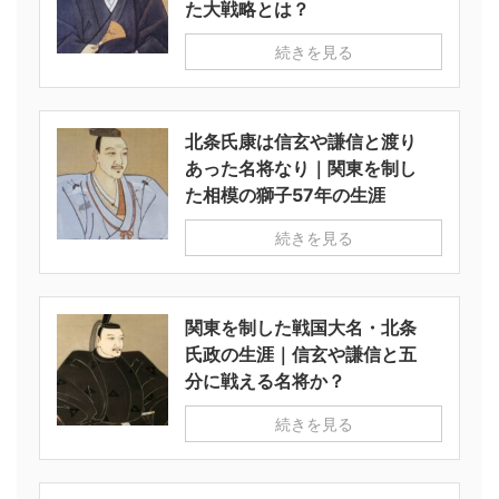
た大戦略とは？
続きを見る
北条氏康は信玄や謙信と渡り
あった名将なり｜関東を制し
た相模の獅子57年の生涯
続きを見る
関東を制した戦国大名・北条
氏政の生涯｜信玄や謙信と五
分に戦える名将か？
続きを見る