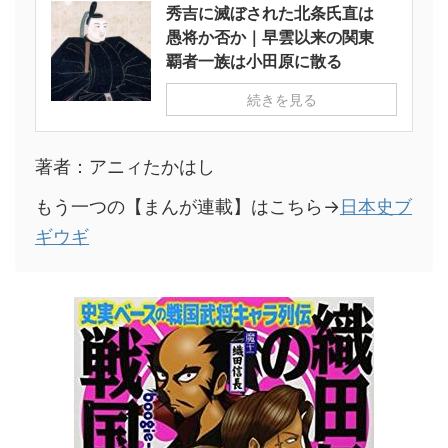
秀吉に滅ぼされた北条氏直は
愚将か否か｜早雲以来の関東
覇者一族は小田原に散る
続きを見る
著者：アニィたかはし
もう一つの【まんが連載】はこちら→
日本史ブ
ギウギ