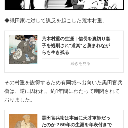
◆織田家に対して謀反を起こした荒木村重。
荒木村重の生涯｜信長を裏切り妻
子を処刑され“道糞”と蔑まれなが
らも生き残る
続きを見る
その村重を説得するため有岡城へ出向いた黒田官兵
衛は、逆に囚われ、約1年間にわたって幽閉されて
おりました。
黒田官兵衛は本当に天才軍師だっ
たのか？59年の生涯を年表付きで