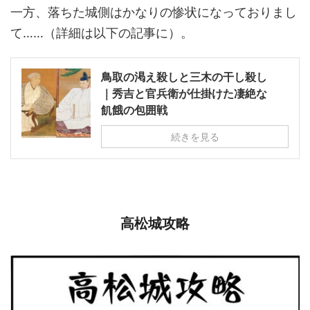
一方、落ちた城側はかなりの惨状になっておりまし
て……（詳細は以下の記事に）。
鳥取の渇え殺しと三木の干し殺し
｜秀吉と官兵衛が仕掛けた凄絶な
飢餓の包囲戦
続きを見る
高松城攻略