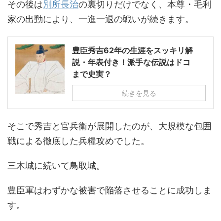
その後は
別所長治
の裏切りだけでなく、本尊・毛利
家の出動により、一進一退の戦いが続きます。
豊臣秀吉62年の生涯をスッキリ解
説・年表付き！派手な伝説はドコ
まで史実？
続きを見る
そこで秀吉と官兵衛が展開したのが、大規模な包囲
戦による徹底した兵糧攻めでした。
三木城に続いて鳥取城。
豊臣軍はわずかな被害で陥落させることに成功しま
す。