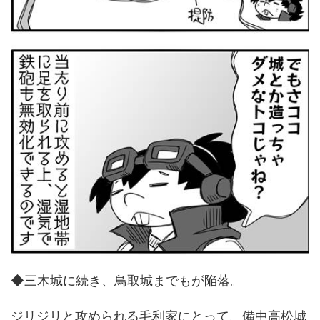
◆三木城に続き、鳥取城までもが陥落。
ジリジリと攻められる毛利家にとって、備中高松城