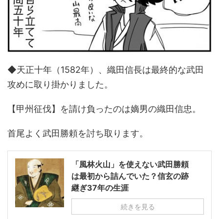
◆天正十年（1582年）、織田信長は最終的な武田
攻めに取り掛かりました。
【甲州征伐】を請け負ったのは嫡男の織田信忠。
首尾よく武田勝頼を討ち取ります。
「風林火山」を使えない武田勝頼
は最初から詰んでいた？信玄の跡
継ぎ37年の生涯
続きを見る