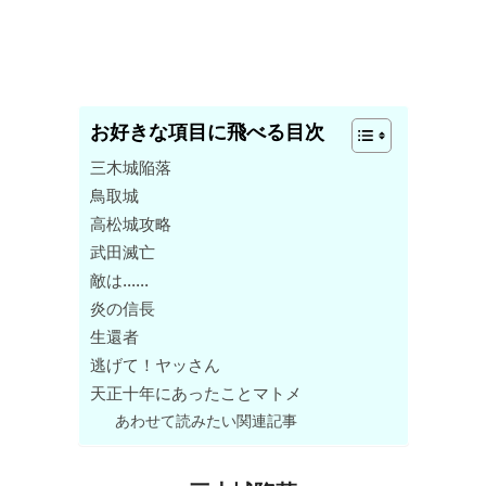
お好きな項目に飛べる目次
三木城陥落
鳥取城
高松城攻略
武田滅亡
敵は……
炎の信長
生還者
逃げて！ヤッさん
天正十年にあったことマトメ
あわせて読みたい関連記事