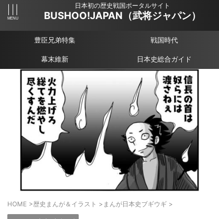
日本初の歴史戦国ポータルサイト
BUSHOO!JAPAN（武将ジャパン）
豊臣兄弟特集
戦国時代
幕末維新
日本史総合ガイド
HOME
>
歴史まんが＆イラスト
>
まんが日本史ブギウギ
>