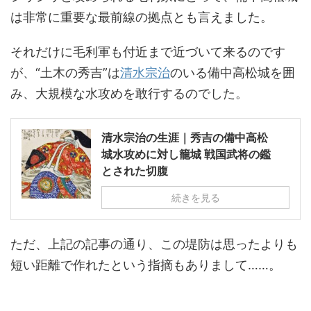
は非常に重要な最前線の拠点とも言えました。
それだけに毛利軍も付近まで近づいて来るのです
が、“土木の秀吉”は
清水宗治
のいる備中高松城を囲
み、大規模な水攻めを敢行するのでした。
清水宗治の生涯｜秀吉の備中高松
城水攻めに対し籠城 戦国武将の鑑
とされた切腹
続きを見る
ただ、上記の記事の通り、この堤防は思ったよりも
短い距離で作れたという指摘もありまして……。