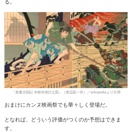
る。
『真書太閤記 本能寺焼討之図』（渡辺延一作）／wikipediaより引用
おまけにカンヌ映画祭でも華々しく登場だ。
となれば、どういう評価がつくのか予想はできま
す。