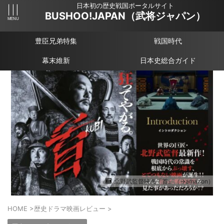
日本初の歴史戦国ポータルサイト
BUSHOO!JAPAN（武将ジャパン）
豊臣兄弟特集
戦国時代
幕末維新
日本史総合ガイド
北野武監督映画『首』（→amazon）
HOME
>
歴史ドラマ映画レビュー
>