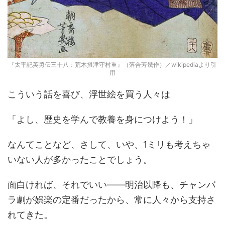
『太平記英勇伝三十八：荒木摂津守村重』（落合芳幾作）／wikipediaより引
用
こういう話を喜び、浮世絵を買う人々は
「よし、歴史を学んで教養を身につけよう！」
なんてことなど、さして、いや、1ミリも考えちゃ
いない人が多かったことでしょう。
面白ければ、それでいい――明治以降も、チャンバ
ラ劇が娯楽の定番だったから、常に人々から支持さ
れてきた。