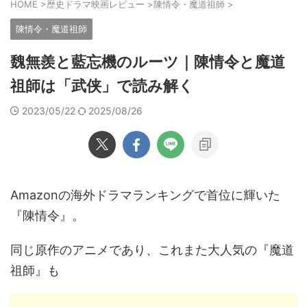
HOME
>
歴史ドラマ映画レビュー
>
陳情令・魔道祖師
>
陳情令・魔道祖師
魏無羨と藍忘機のルーツ｜陳情令と魔道
祖師は「武侠」で読み解く
2023/05/22
2025/08/26
Amazonの海外ドラマランキングで首位に輝いた
『陳情令』。
同じ原作のアニメであり、これまた大人気の『魔道
祖師』も