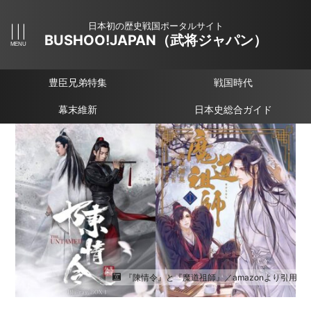
日本初の歴史戦国ポータルサイト
BUSHOO!JAPAN（武将ジャパン）
豊臣兄弟特集
戦国時代
幕末維新
日本史総合ガイド
『陳情令』と『魔道祖師』／amazonより引用