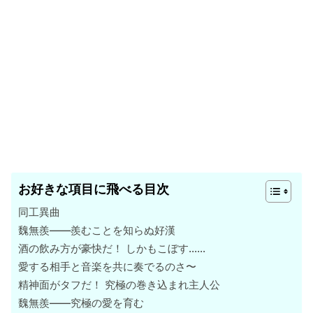
お好きな項目に飛べる目次
同工異曲
魏無羨――羨むことを知らぬ好漢
酒の飲み方が豪快だ！ しかもこぼす……
愛する相手と音楽を共に奏でるのさ〜
精神面がタフだ！ 究極の巻き込まれ主人公
魏無羨――究極の愛を育む