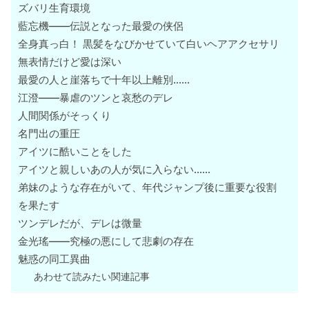
ズバリ生育環境
藍忘機――伝説となった最愛の侠侶
全身真っ白！ 黒髪をなびかせていて白いヘアアクセサリ
無表情だけど愛は深い
最愛の人と崖落ちで十年以上離別……
江澄――暴虐のツンと哀愁のデレ
人間関係がそっくり
名門出の重圧
アイツに酷いことをした
アイツと親しいあの人が気に入らない……
弟妹のような存在がいて、年代ジャンプ後に重要な役割
を果たす
ツンデレだが、デレは微量
金光瑤――究極の悪にして悲劇の存在
魅惑の同工異曲
あわせて読みたい関連記事