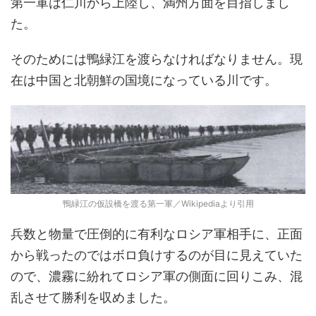
第一軍は仁川から上陸し、満州方面を目指しまし
た。
そのためには鴨緑江を渡らなければなりません。現
在は中国と北朝鮮の国境になっている川です。
鴨緑江の仮設橋を渡る第一軍／Wikipediaより引用
兵数と物量で圧倒的に有利なロシア軍相手に、正面
から戦ったのではボロ負けするのが目に見えていた
ので、濃霧に紛れてロシア軍の側面に回りこみ、混
乱させて勝利を収めました。