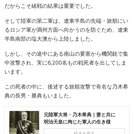
だからこそ緒戦の結果は重要でした。
そして陸軍の第二軍は、遼東半島の先端・旅順にい
るロシア軍が満州方面へ向かうのを防ぐため、遼東
半島南部の塩大澳から上陸しました。
しかし、その途中にある南山の要塞から機関銃で集
中攻撃され、実に6,200名もの戦死者を出してしま
います。
この死者の中に、後述する旅順攻撃で有名な乃木希
典の長男・勝典もいました。
元陸軍大将・乃木希典｜妻と共に
明治天皇に殉じた軍人の生き様
続きを見る