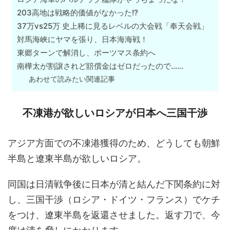
203高地は戦略的価値がなかった!?
37万vs25万 史上稀に見るレベルの大会戦「奉天会戦」
対馬海峡にヤマを張り、日本海海戦！
東郷ターンで解消し、ポーツマス条約へ
南樺太が割譲されど賠償金はゼロだったので……
あわせて読みたい関連記事
不凍港が欲しいロシアが日本へ三国干渉
アジア方面での不凍港獲得のため、どうしても朝鮮
半島と遼東半島が欲しいロシア。
同国は日清戦争後に日本が清と結んだ下関条約に対
し、三国干渉（ロシア・ドイツ・フランス）でケチ
をつけ、遼東半島を返還させました。返す刀で、今