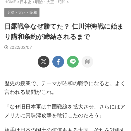
HOME
>
日本史
>
明治・大正・昭和
>
明治・大正・昭和
日露戦争なぜ勝てた？ 仁川沖海戦に始ま
り講和条約が締結されるまで
2022/02/07
歴史の授業で、テーマが昭和の戦争になると、よく
言われる疑問がこれ。
『なぜ旧日本軍は中国戦線を拡大させ、さらにはア
メリカに真珠湾攻撃を敢行したのだろう』
相手は日本の国土の何倍もある大国。それを2国同