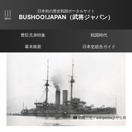
日本初の歴史戦国ポータルサイト
BUSHOO!JAPAN（武将ジャパン）
豊臣兄弟特集
戦国時代
幕末維新
日本史総合ガイド
戦艦三笠／wikipediaより引用