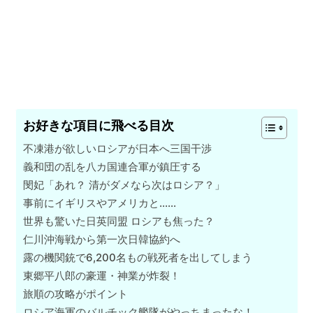
お好きな項目に飛べる目次
不凍港が欲しいロシアが日本へ三国干渉
義和団の乱を八カ国連合軍が鎮圧する
閔妃「あれ？ 清がダメなら次はロシア？」
事前にイギリスやアメリカと……
世界も驚いた日英同盟 ロシアも焦った？
仁川沖海戦から第一次日韓協約へ
露の機関銃で6,200名もの戦死者を出してしまう
東郷平八郎の豪運・神業が炸裂！
旅順の攻略がポイント
ロシア海軍のバルチック艦隊がやっちまったな！