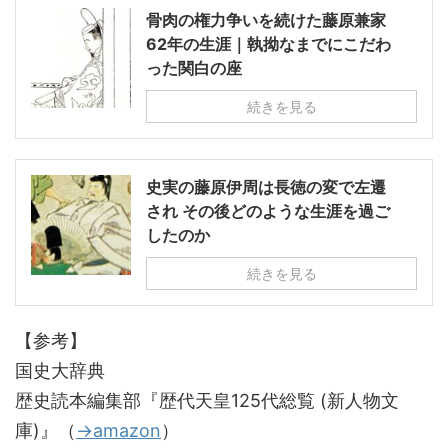
骨肉の権力争いを続けた藤原兼家
62年の生涯｜執拗なまでにこだわ
った関白の座
続きを見る
史実の藤原伊周は長徳の変で左遷
され その後どのような生涯を過ご
したのか
続きを見る
【参考】
国史大辞典
歴史読本編集部『歴代天皇125代総覧 (新人物文
庫)』（
→amazon
）