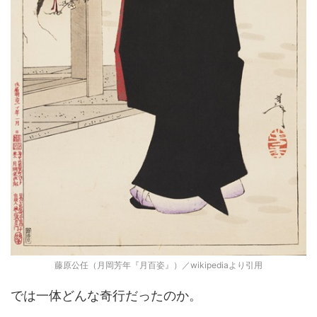
藤原公任（月岡芳年『月百姿』）／wikipediaより引用
では一体どんな奇行だったのか。