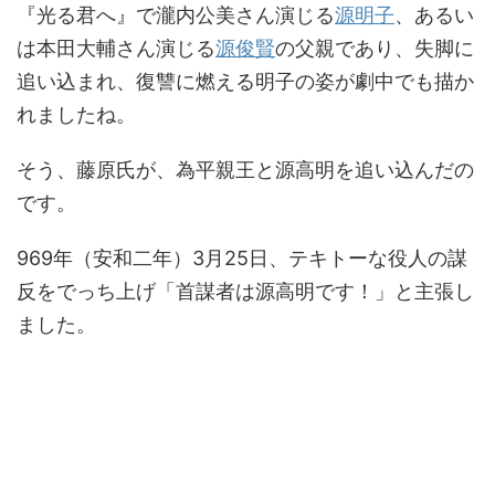
『光る君へ』で瀧内公美さん演じる
源明子
、あるい
は本田大輔さん演じる
源俊賢
の父親であり、失脚に
追い込まれ、復讐に燃える明子の姿が劇中でも描か
れましたね。
そう、藤原氏が、為平親王と源高明を追い込んだの
です。
969年（安和二年）3月25日、テキトーな役人の謀
反をでっち上げ「首謀者は源高明です！」と主張し
ました。