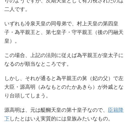
りのようですが、次期天皇として有力視されたのは
二人です。
いずれも冷泉天皇の同母弟で、村上天皇の第四皇
子・為平親王と、第七皇子・守平親王（後の円融天
皇）。
この場合、上記の法則に従えば為平親王が皇太子に
なるのが順当なところです。
しかし、それが通ると為平親王の舅（妃の父）で左
大臣・源高明（みなもとのたかあきら）が外戚とな
り台頭してしまう。
源高明は、元は醍醐天皇の第十皇子なので、
臣籍降
下
したとはいえ実質的には皇族みたいなもの。