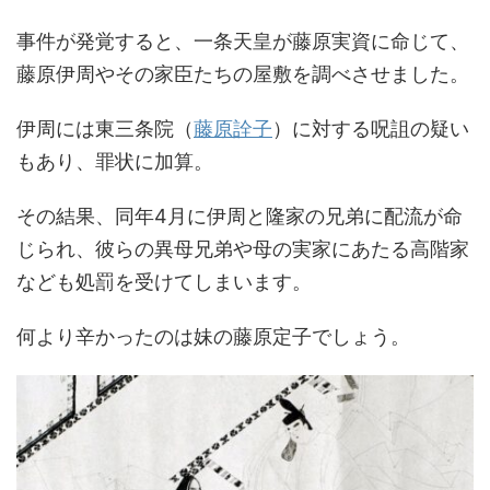
事件が発覚すると、一条天皇が藤原実資に命じて、
藤原伊周やその家臣たちの屋敷を調べさせました。
伊周には東三条院（
藤原詮子
）に対する呪詛の疑い
もあり、罪状に加算。
その結果、同年4月に伊周と隆家の兄弟に配流が命
じられ、彼らの異母兄弟や母の実家にあたる高階家
なども処罰を受けてしまいます。
何より辛かったのは妹の藤原定子でしょう。