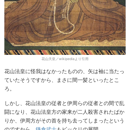
花山天皇／wikipediaより引用
花山法皇に怪我はなかったものの、矢は袖に当たっ
ていたそうですから、まさに間一髪といったとこ
ろ。
しかし、花山法皇の従者と伊周らの従者との間で乱
闘になり、花山法皇方の家来が二人殺害されたばか
りか、伊周方がその首を持ち去ってしまったという
のですから、
鎌倉武士
もビックリの展開。