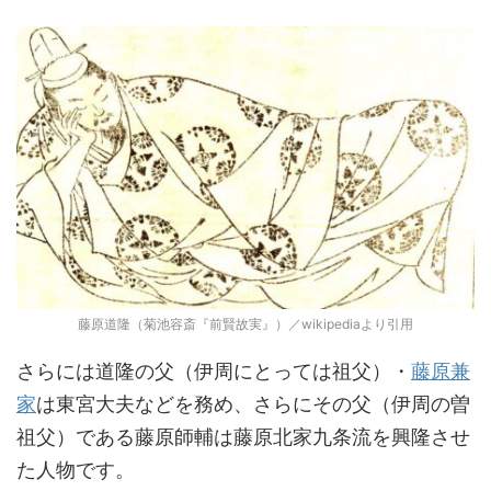
藤原道隆（菊池容斎『前賢故実』）／wikipediaより引用
さらには道隆の父（伊周にとっては祖父）・
藤原兼
家
は東宮大夫などを務め、さらにその父（伊周の曽
祖父）である藤原師輔は藤原北家九条流を興隆させ
た人物です。