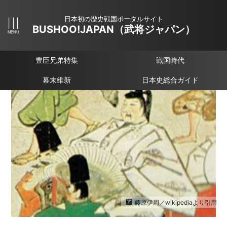
日本初の歴史戦国ポータルサイト
BUSHOO!JAPAN（武将ジャパン）
豊臣兄弟特集
戦国時代
幕末維新
日本史総合ガイド
藤原伊周／wikipediaより引用