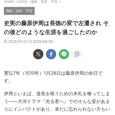
HOME
>
日本史
>
飛鳥・奈良・平安
>
飛鳥・奈良・平安
史実の藤原伊周は長徳の変で左遷され そ
の後どのような生涯を過ごしたのか
2025/01/27
2025/08/26
寛弘7年（1010年）1月28日は藤原伊周の命日で
す。
伊周といえば、道長を呪うための木札を喰ってしま
う――大河ドラマ『光る君へ』でのそんな姿があま
りにインパクトがあり、未だに忘れられない方もい