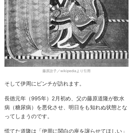
藤原詮子／wikipediaより引用
そして伊周にピンチが訪れます。
長徳元年（995年）2月初め、父の藤原道隆が飲水
病（糖尿病）を悪化させ、明日をも知れぬ状態とな
ってしまうのです。
慌てた道隆は「伊周に関白の座を譲らせてほしい」