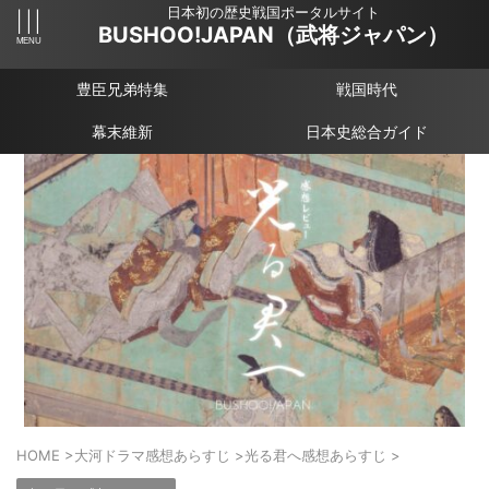
日本初の歴史戦国ポータルサイト
BUSHOO!JAPAN（武将ジャパン）
豊臣兄弟特集
戦国時代
幕末維新
日本史総合ガイド
HOME
>
大河ドラマ感想あらすじ
>
光る君へ感想あらすじ
>