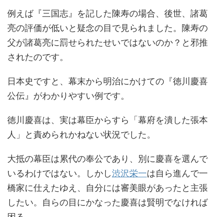
例えば『三国志』を記した陳寿の場合、後世、諸葛
亮の評価が低いと疑念の目で見られました。陳寿の
父が諸葛亮に罰せられたせいではないのか？と邪推
されたのです。
日本史ですと、幕末から明治にかけての『徳川慶喜
公伝』がわかりやすい例です。
徳川慶喜は、実は幕臣からすら「幕府を潰した張本
人」と責められかねない状況でした。
大抵の幕臣は累代の奉公であり、別に慶喜を選んで
いるわけではない。しかし
渋沢栄一
は自ら進んで一
橋家に仕えたゆえ、自分には審美眼があったと主張
したい。自らの目にかなった慶喜は賢明でなければ
困る。