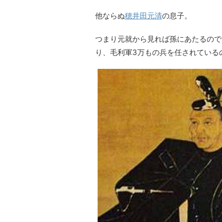
他ならぬ
穂井田元清
の息子。
つまり元就から見れば孫にあたるので
り、毛利軍3万もの兵を任されている