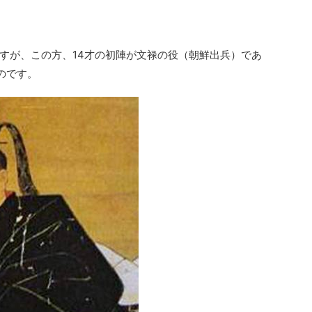
すが、この方、14才の初陣が文禄の役（朝鮮出兵）であ
のです。