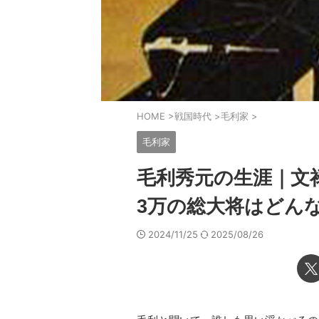
HOME
>
戦国時代
>
毛利家
>
毛利家
毛利秀元の生涯｜文
3万の総大将はどん
2024/11/25
2025/08/26