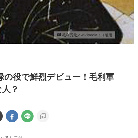
毛利秀元／wikipediaより引用
禄の役で鮮烈デビュー！毛利軍
な人？