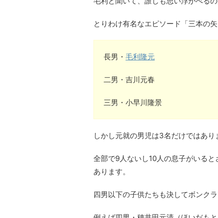
毛利と聞いて、誰しも思い浮かべるの
とりわけ有名なエピソード「三本の矢
長男・
毛利隆元
二男・吉川元春
三男・小早川隆景
しかし元就の男児は3名だけではあり
全部で9人ないし10人の息子がいる
あります。
四男以下の子供たちも決してボンクラ
例えば四男・穂井田元清（ほいだもと