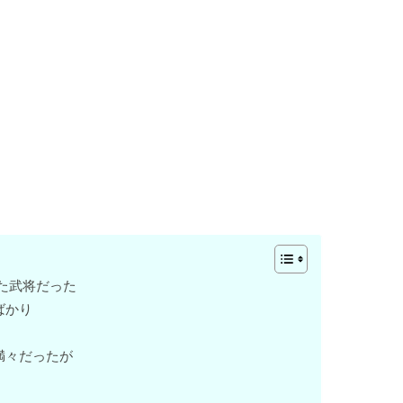
た武将だった
ばかり
満々だったが