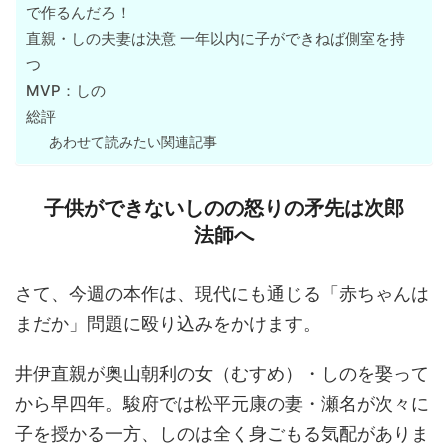
で作るんだろ！
直親・しの夫妻は決意 一年以内に子ができねば側室を持
つ
MVP：しの
総評
あわせて読みたい関連記事
子供ができないしのの怒りの矛先は次郎
法師へ
さて、今週の本作は、現代にも通じる「赤ちゃんは
まだか」問題に殴り込みをかけます。
井伊直親が奥山朝利の女（むすめ）・しのを娶って
から早四年。駿府では松平元康の妻・瀬名が次々に
子を授かる一方、しのは全く身ごもる気配がありま