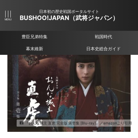
日本初の歴史戦国ポータルサイト
BUSHOO!JAPAN（武将ジャパン）
豊臣兄弟特集
戦国時代
幕末維新
日本史総合ガイド
『おんな城主 直虎 完全版 第壱集 [Blu-ray]』／amazonより引用