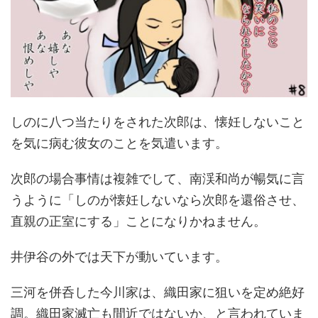
しのに八つ当たりをされた次郎は、懐妊しないこと
を気に病む彼女のことを気遣います。
次郎の場合事情は複雑でして、南渓和尚が暢気に言
うように「しのが懐妊しないなら次郎を還俗させ、
直親の正室にする」ことになりかねません。
井伊谷の外では天下が動いています。
三河を併呑した今川家は、織田家に狙いを定め絶好
調。織田家滅亡も間近ではないか、と言われていま