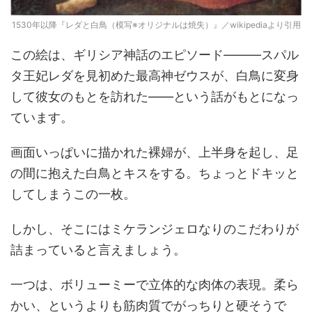
1530年以降『レダと白鳥（模写※オリジナルは焼失）』／wikipediaより引用
この絵は、ギリシア神話のエピソード―――スパル
タ王妃レダを見初めた最高神ゼウスが、白鳥に変身
して彼女のもとを訪れた――という話がもとになっ
ています。
画面いっぱいに描かれた裸婦が、上半身を起し、足
の間に抱えた白鳥とキスをする。ちょっとドキッと
してしまうこの一枚。
しかし、そこにはミケランジェロなりのこだわりが
詰まっていると言えましょう。
一つは、ボリューミーで立体的な肉体の表現。柔ら
かい、というよりも筋肉質でがっちりと硬そうで