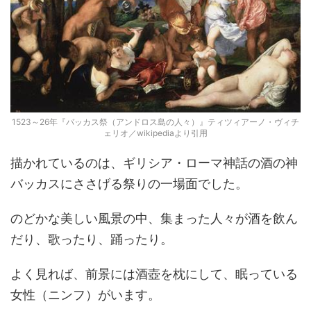
1523～26年『バッカス祭（アンドロス島の人々）』ティツィアーノ・ヴィチ
ェリオ／wikipediaより引用
描かれているのは、ギリシア・ローマ神話の酒の神
バッカスにささげる祭りの一場面でした。
のどかな美しい風景の中、集まった人々が酒を飲ん
だり、歌ったり、踊ったり。
よく見れば、前景には酒壺を枕にして、眠っている
女性（ニンフ）がいます。