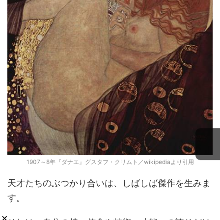
1907～8年『ダナエ』グスタフ・クリムト／wikipediaより引用
天才たちのぶつかり合いは、しばしば傑作を生みま
す。
×