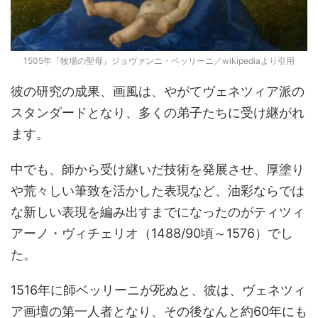
1505年『牧場の聖母』ジョヴァンニ・ベッリーニ／wikipediaより引用
彼の研究の成果、画風は、やがてヴェネツィア派の
スタンダードとなり、多くの弟子たちに受け継がれ
ます。
中でも、師から受け継いだ技術を発展させ、厚塗り
や荒々しい筆致を活かした表現など、油彩ならでは
な新しい表現を編み出すまでになったのがティツィ
アーノ・ヴィチェリオ（1488/90頃～1576）でし
た。
1516年に師ベッリーニが死ぬと、彼は、ヴェネツィ
ア画壇の第一人者となり、その後なんと約60年にも