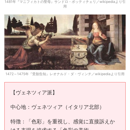
1481年『マニフィカトの聖母』サンドロ・ボッティチェリ／wikipediaより引
用
1472～1475年『受胎告知』レオナルド・ダ・ヴィンチ／wikipediaより引用
【ヴェネツィア派】
中心地：ヴェネツィア（イタリア北部）
特徴：「色彩」を重視し、感覚に直接訴えか