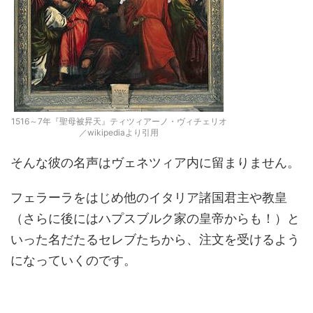
1516～7年『聖母被昇天』ティツィアーノ・ヴィチェリオ
／wikipediaより引用
そんな彼の名声はヴェネツィア内に留まりません。
フェラーラをはじめ他のイタリア諸国君主や教皇
（さらに後にはハプスブルク家の皇帝からも！）と
いった名だたるセレブたちから、注文を受けるよう
になっていくのです。