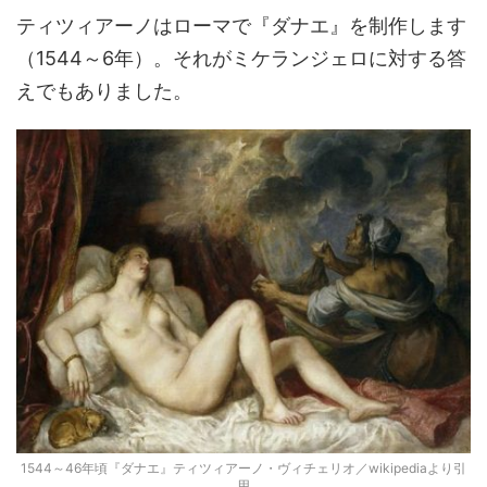
ティツィアーノはローマで『ダナエ』を制作します
（1544～6年）。それがミケランジェロに対する答
えでもありました。
1544～46年頃『ダナエ』ティツィアーノ・ヴィチェリオ／wikipediaより引
用