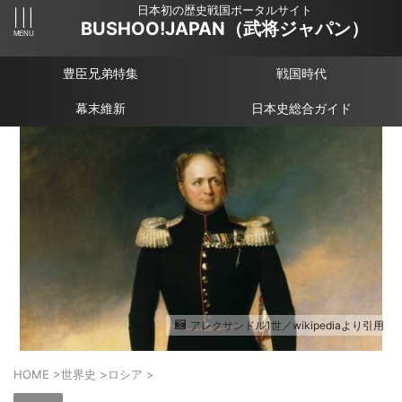
日本初の歴史戦国ポータルサイト
BUSHOO!JAPAN（武将ジャパン）
豊臣兄弟特集
戦国時代
幕末維新
日本史総合ガイド
アレクサンドル1世／wikipediaより引用
HOME
>
世界史
>
ロシア
>