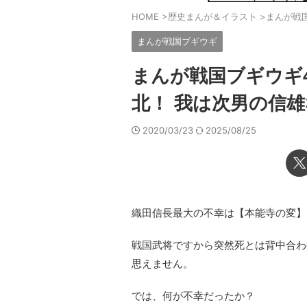
HOME
>
歴史まんが＆イラスト
>
まんが戦
まんが戦国ブギウギ
まんが戦国ブギウギ
北！ 我は次男の信
2020/03/23
2025/08/25
織田信長最大の不幸は【本能寺の変】
戦国武将ですから突然死とは背中合わ
思えません。
では、何が不幸だったか？