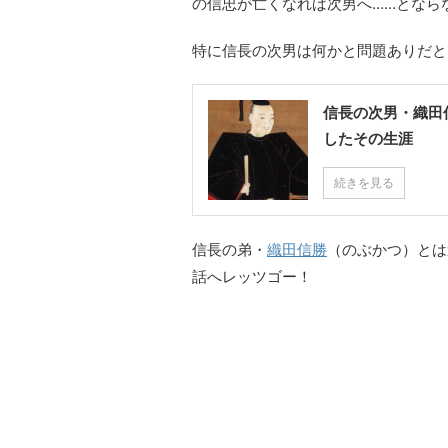
の信忠が亡くなれば次男へ……となら
特に信長の次男は何かと問題ありだと
信長の次男・織田
したその生涯
続きを見る
信長の弟・
織田信勝
（のぶかつ）とは
話へレッツゴー！