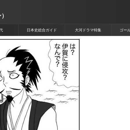
ン）
代
日本史総合ガイド
大河ドラマ特集
ゴー