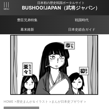
日本初の歴史戦国ポータルサイト
BUSHOO!JAPAN（武将ジャパン）
豊臣兄弟特集
戦国時代
幕末維新
日本史総合ガイド
HOME
>
歴史まんが＆イラスト
>
まんが日本史ブギウギ
>