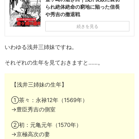
られ絶体絶命の窮地に陥った信長
や秀吉の撤退戦
続きを見る
いわゆる浅井三姉妹ですね。
それぞれの生年を見ておきますと……。
【浅井三姉妹の生年】
①茶々：永禄12年（1569年）
→豊臣秀吉の側室
②初：元亀元年（1570年）
→京極高次の妻