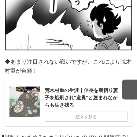
◆あまり注目されない戦いですが、これにより荒木
村重が台頭！
荒木村重の生涯｜信長を裏切り妻
子を処刑され“道糞”と蔑まれなが
らも生き残る
続きを見る
×