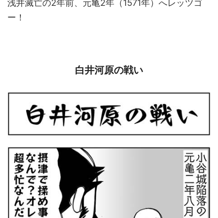
浅井滅亡の2年前、元亀2年（1571年）へレッツゴ
ー！
白井河原の戦い