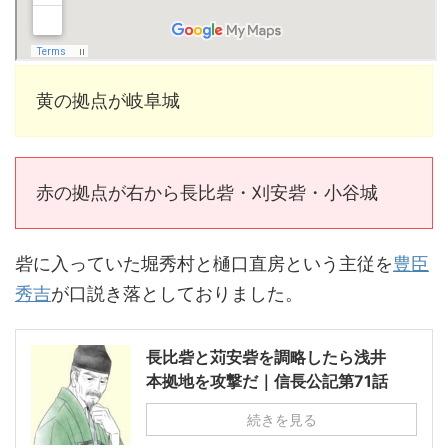
黄の拠点が岐阜城
赤の拠点が右から長比砦・刈安砦・小谷城
砦に入っていた堀秀村と樋口直房という主従を
豊臣
秀吉
が口説き落としておりました。
長比砦と苅安砦を調略したら浅井
本拠地を攻撃だ｜信長公記第71話
続きを見る