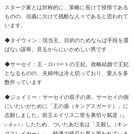
スターク家とは対称的に、策略に長けて狡猾である
ものの、信義に欠けて残酷な人々であると思われて
います。
◆タイウィン：現当主。目的のためならば手段を選
ばない謀将。見るからにいかめしい男です
◆サーセイ：王・ロバートの王妃。政略結婚で王妃
となるものの、夫婦仲は冷え切っており、愛人を多
数作っています
◆ジェイミー：サーセイの双子の弟。サーセイの側
にいたいがために「王の盾（キングスガード）」に
志願しました。前王エイリス二世を裏切り弑逆
（し
したため、ついたあだ名は「王殺し（キン
いぎゃく）
グスレイヤー）」。軽薄で残忍な男と思われていま