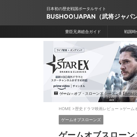
日本初の歴史戦国ポータルサイト
BUSHOO!JAPAN（武将ジャパ
豊臣兄弟総合ガイド
戦国時
ゲーム・オブ・スローンズ シーズン8【
Amaz
HOME
>
歴史ドラマ映画レビュー
>
ゲーム
ゲームオブスローンズ
ゲームオブスローンズ