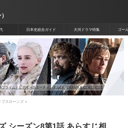
ン）
代
日本史総合ガイド
大河ドラマ特集
ゴー
onプライム・ビデオ→スターチャンネルEX -DRAMA & CLASSICS
】
オブスローンズ
>
 シーズン8第1話 あらすじ相