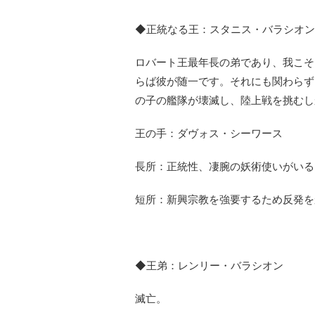
◆正統なる王：スタニス・バラシオン
ロバート王最年長の弟であり、我こそ
らば彼が随一です。それにも関わらず
の子の艦隊が壊滅し、陸上戦を挑むし
王の手：ダヴォス・シーワース
長所：正統性、凄腕の妖術使いがいる
短所：新興宗教を強要するため反発を
◆王弟：レンリー・バラシオン
滅亡。