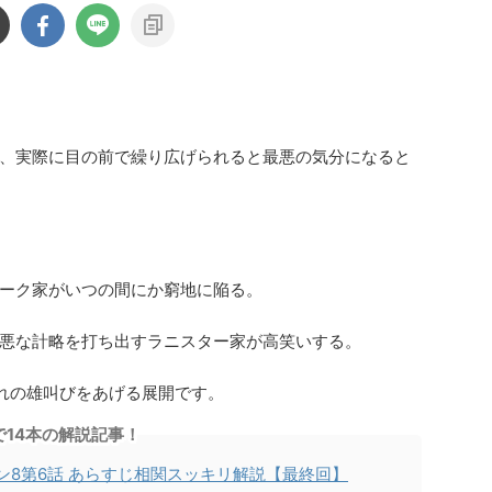
、実際に目の前で繰り広げられると最悪の気分になると
ーク家がいつの間にか窮地に陥る。
悪な計略を打ち出すラニスター家が高笑いする。
れの雄叫びをあげる展開です。
で14本の解説記事！
ン8第6話 あらすじ相関スッキリ解説【最終回】