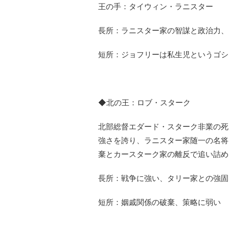
王の手：タイウィン・ラニスター
長所：ラニスター家の智謀と政治力、
短所：ジョフリーは私生児というゴシ
◆北の王：ロブ・スターク
北部総督エダード・スターク非業の死
強さを誇り、ラニスター家随一の名将
棄とカースターク家の離反で追い詰め
長所：戦争に強い、タリー家との強固
短所：姻戚関係の破棄、策略に弱い