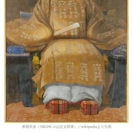
孝明天皇（1902年 小山正太郎筆）／wikipediaより引用