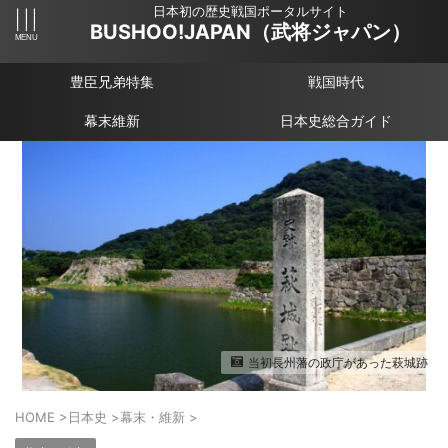
日本初の歴史戦国ポータルサイト
BUSHOO!JAPAN（武将ジャパン）
豊臣兄弟特集
戦国時代
幕末維新
日本史総合ガイド
当初長州藩の政庁があった萩城跡
HOME
>
日本史
>
幕末・維新
>