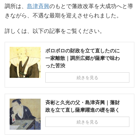
調所は、
島津斉興
のもとで藩政改革を大成功へと導
きながら、不遇な最期を迎えさせられました。
詳しくは、以下の記事をご覧ください。
ボロボロの財政を立て直したのに
一家離散｜調所広郷が薩摩で味わ
った苦渋
続きを見る
斉彬と久光の父・島津斉興｜藩財
政を立て直し薩摩躍進の礎を築く
続きを見る