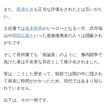
また、
島津久光
も正当な評価をされたとは言いがた
い。
土佐藩では
坂本龍馬
がヒーローとなる一方、武市瑞
山や
岡田以蔵
といった過激攘夷派の人々は隠蔽され
がちです。
そして長州藩でも「俗論派」のように、藩内闘争で
負けた者は不名誉な存在として矮小化されました。
実は、こうした歴史って、戦前では闇の中に隠され
て発表に時間がかかったため、現代ではあまり知ら
れていません。
以下は、その一例です。