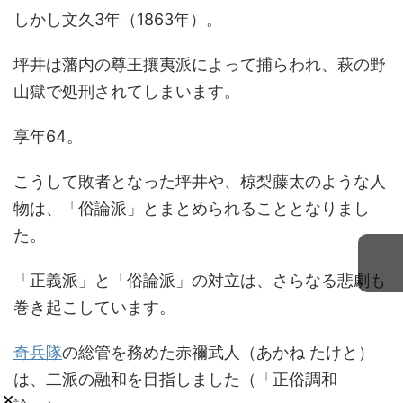
しかし文久3年（1863年）。
坪井は藩内の尊王攘夷派によって捕らわれ、萩の野
山獄で処刑されてしまいます。
享年64。
こうして敗者となった坪井や、椋梨藤太のような人
物は、「俗論派」とまとめられることとなりまし
た。
「正義派」と「俗論派」の対立は、さらなる悲劇も
巻き起こしています。
奇兵隊
の総管を務めた赤禰武人（あかね たけと）
は、二派の融和を目指しました（「正俗調和
×