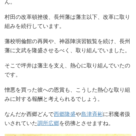
ん。
村田の改革頓挫後、長州藩は藩主以下、改革に取り
組みを続行しています。
藩校明倫館の再興や、神器陣演習観覧を続け、長州
藩に文武を隆盛させるべく、取り組んでいました。
そこで坪井は藩主を支え、熱心に取り組んでいたの
です。
憎悪を買った彼への恩賞も、こうした熱心な取り組
みに対する報酬と考えられるでしょう。
なんだか西郷どんで
西郷隆盛
や
島津斉彬
に邪魔者扱
いされていた
調所広郷
を彷彿とさせますね。