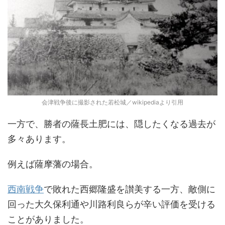
会津戦争後に撮影された若松城／wikipediaより引用
一方で、勝者の薩長土肥には、隠したくなる過去が
多々あります。
例えば薩摩藩の場合。
西南戦争
で敗れた西郷隆盛を讃美する一方、敵側に
回った大久保利通や川路利良らが辛い評価を受ける
ことがありました。