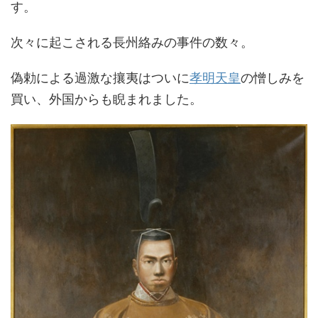
す。
次々に起こされる長州絡みの事件の数々。
偽勅による過激な攘夷はついに
孝明天皇
の憎しみを
買い、外国からも睨まれました。