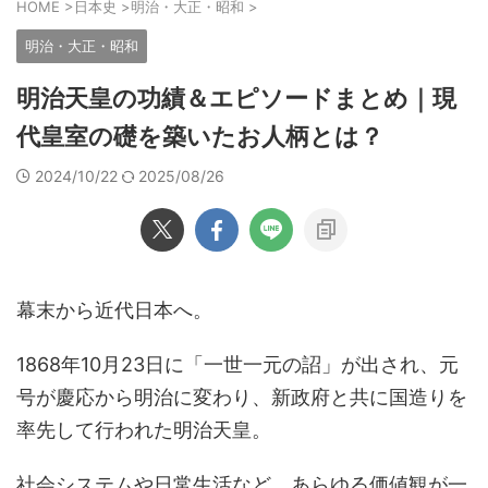
HOME
>
日本史
>
明治・大正・昭和
>
明治・大正・昭和
明治天皇の功績＆エピソードまとめ｜現
代皇室の礎を築いたお人柄とは？
2024/10/22
2025/08/26
幕末から近代日本へ。
1868年10月23日に「一世一元の詔」が出され、元
号が慶応から明治に変わり、新政府と共に国造りを
率先して行われた明治天皇。
社会システムや日常生活など、あらゆる価値観が一