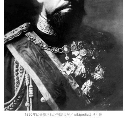
1890年に撮影された明治天皇／wikipediaより引用