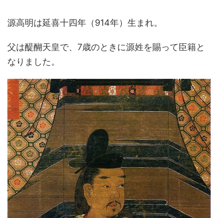
源高明は延喜十四年（914年）生まれ。
父は醍醐天皇で、7歳のときに源姓を賜って臣籍と
なりました。