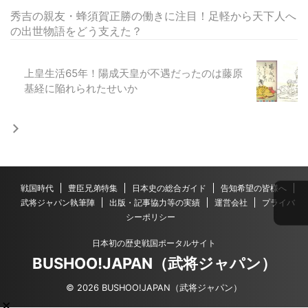
秀吉の親友・蜂須賀正勝の働きに注目！足軽から天下人へ
の出世物語をどう支えた？
上皇生活65年！陽成天皇が不遇だったのは藤原
基経に陥れられたせいか
戦国時代
豊臣兄弟特集
日本史の総合ガイド
告知希望の皆様へ
武将ジャパン執筆陣
出版・記事協力等の実績
運営会社
プライバ
シーポリシー
日本初の歴史戦国ポータルサイト
BUSHOO!JAPAN（武将ジャパン）
© 2026 BUSHOO!JAPAN（武将ジャパン）
×