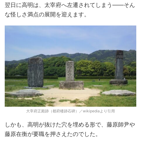
翌日に高明は、太宰府へ左遷されてしまう――そん
な怪しさ満点の展開を迎えます。
大宰府正殿跡（都府楼跡石碑）／wikipediaより引用
しかも、高明が抜けた穴を埋める形で、藤原師尹や
藤原在衡が要職を押さえたのでした。