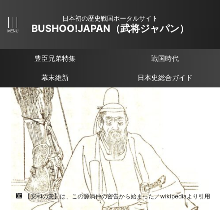
日本初の歴史戦国ポータルサイト
BUSHOO!JAPAN（武将ジャパン）
豊臣兄弟特集
戦国時代
幕末維新
日本史総合ガイド
【安和の変】は、この源満仲の密告から始まった／wikipediaより引用