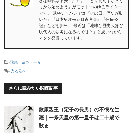
きな時代は平安～江戸。 「とりあえずざっく
りから始めよう」がモットーのゆるライター
です。 武将ジャパンでは『その日、歴史が動
いた』『日本史オモシロ参考書』『信長公
記』などを担当。 最近は「地味な歴史人ほど
現代人の参考になるのでは？」と思いながら
ネタを発掘しています。
-
飛鳥・奈良・平安
-
光る君へ
さらに読みたい関連記事
敦康親王（定子の長男）の不憫な生
涯｜一条天皇の第一皇子は二十歳で
散る