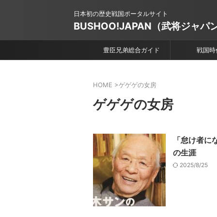
日本初の歴史戦国ポータルサイト
BUSHOO!JAPAN（武将ジャパ
豊臣兄弟総合ガイド
戦国時
HOME
>
ゲゲゲの女房
ゲゲゲの女房
「怠け者に
の生涯
2025/8/25