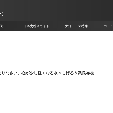
ン）
代
日本史総合ガイド
大河ドラマ特集
ゴー
なりなさい」心が少し軽くなる水木しげる＆武良布枝