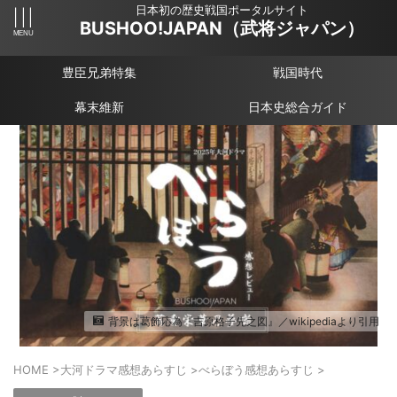
日本初の歴史戦国ポータルサイト
BUSHOO!JAPAN（武将ジャパン）
豊臣兄弟特集
戦国時代
幕末維新
日本史総合ガイド
背景は葛飾応為『吉原格子先之図』／wikipediaより引用
HOME
>
大河ドラマ感想あらすじ
>
べらぼう感想あらすじ
>