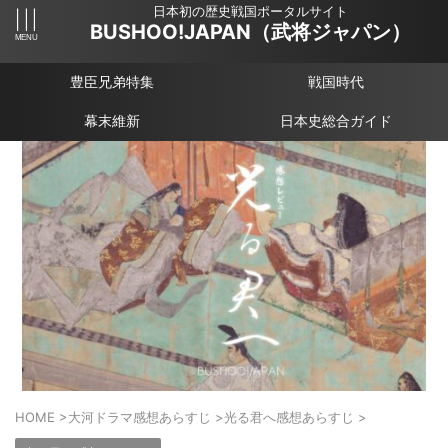
日本初の歴史戦国ポータルサイト
BUSHOO!JAPAN（武将ジャパン）
豊臣兄弟特集
戦国時代
幕末維新
日本史総合ガイド
HOME
>
大河ドラマ感想あらすじ
>
光る君へ感想あらすじ
>