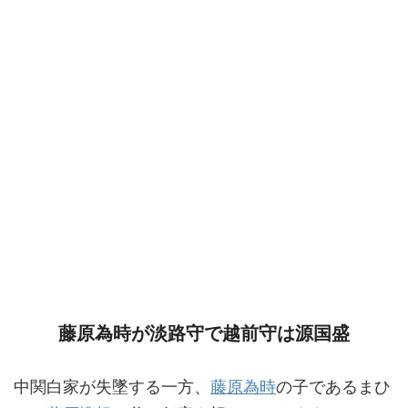
藤原為時が淡路守で越前守は源国盛
中関白家が失墜する一方、
藤原為時
の子であるまひ