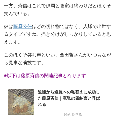
一方、斉信はこれで伊周と隆家は終わりだとほくそ
笑んでいる。
彼は
藤原公任
ほどの切れ物ではなく、人脈で出世す
るタイプですね。描き分けがしっかりしていると思
えます。
このほくそ笑む声といい、金田哲さんがいつもなが
ら見事な演技です。
※以下は藤原斉信の関連記事となります
道隆から道長への鞍替えに成功し
た藤原斉信｜寛弘の四納言と呼ば
れる
続きを見る