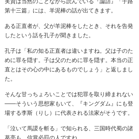
実資は当然のことながら読んでいる『論語』「子路
第十三篇」には、羊泥棒の話が出てきます。
ある正直者が、父が羊泥棒をしたとき、それを告発
したという話を孔子が聞きました。
孔子は「私の知る正直者は違いますね。父は子のた
めに罪を隠す。子は父のために罪を隠す。本当の正
直とはその心の中にあるものでしょう」と返しまし
た。
そんな甘っちょろいことでは犯罪を取り締まれない
――そういう思想家もいて、『キングダム』にも登
場する李斯（りし）に代表される法家がそうです。
「泣いて馬謖を斬る」で知られる、三国時代蜀の諸
葛亮も、信賞必罰の人ですね。