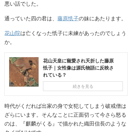
悪い話でした。
通っていた四の君は、
藤原忯子
の妹にあたります。
花山院
は亡くなった忯子に未練があったのでしょう
か。
花山天皇に寵愛され夭折した藤原
忯子｜女性像は源氏物語に反映さ
れている？
続きを見る
時代がくだれば出家の身で女犯してしまう破戒僧は
ざらにいます。そんなことに正面切って今さら怒る
のは、『麒麟がくる』で描かれた織田信長のような