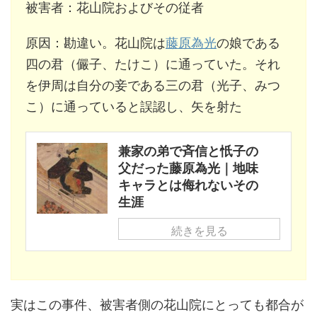
被害者：花山院およびその従者
原因：勘違い。花山院は
藤原為光
の娘である
四の君（儼子、たけこ）に通っていた。それ
を伊周は自分の妾である三の君（光子、みつ
こ）に通っていると誤認し、矢を射た
兼家の弟で斉信と忯子の
父だった藤原為光｜地味
キャラとは侮れないその
生涯
続きを見る
実はこの事件、被害者側の花山院にとっても都合が