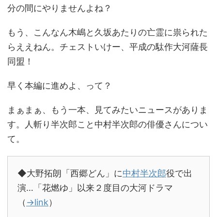
分の間にやりませんよね？
もう、こんなん木嶋と久坂あたりの亡霊に祟られた
らええねん。チェストいけー、平成の駄作大河薩長
同盟！
早く本編に進めよ、って？
まぁまぁ、もう一本、見てみたいニュースがありま
す。人斬り半次郎こと中村半次郎の俳優さんについ
て。
◆大野拓朗「西郷どん」に
中村半次郎
役で出
演…「花燃ゆ」以来２度目の大河ドラマ
（
→link
）