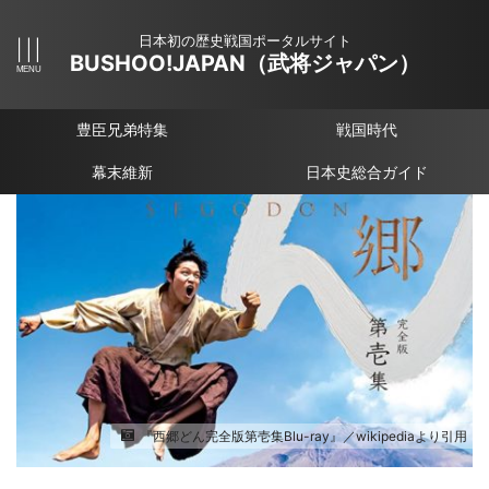
日本初の歴史戦国ポータルサイト
BUSHOO!JAPAN（武将ジャパン）
豊臣兄弟特集
戦国時代
幕末維新
日本史総合ガイド
『西郷どん完全版第壱集Blu-ray』／wikipediaより引用