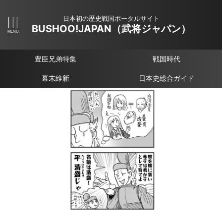
日本初の歴史戦国ポータルサイト
BUSHOO!JAPAN（武将ジャパン）
豊臣兄弟特集
戦国時代
幕末維新
日本史総合ガイド