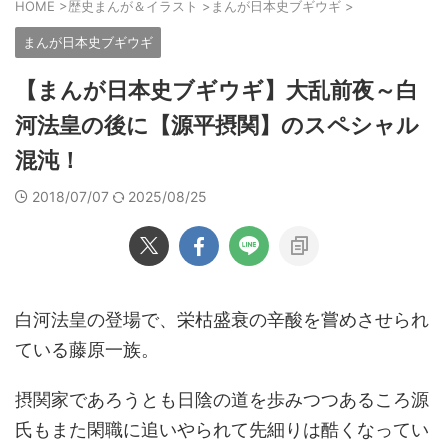
HOME
>
歴史まんが＆イラスト
>
まんが日本史ブギウギ
>
まんが日本史ブギウギ
【まんが日本史ブギウギ】大乱前夜～白
河法皇の後に【源平摂関】のスペシャル
混沌！
2018/07/07
2025/08/25
白河法皇の登場で、栄枯盛衰の辛酸を嘗めさせられ
ている藤原一族。
摂関家であろうとも日陰の道を歩みつつあるころ源
氏もまた閑職に追いやられて先細りは酷くなってい