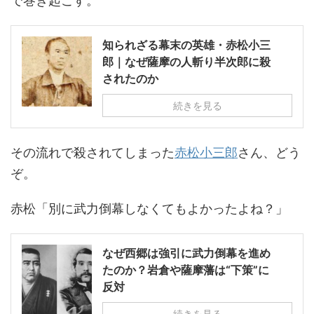
で巻き起こす。
知られざる幕末の英雄・赤松小三
郎｜なぜ薩摩の人斬り半次郎に殺
されたのか
続きを見る
その流れで殺されてしまった
赤松小三郎
さん、どう
ぞ。
赤松「別に武力倒幕しなくてもよかったよね？」
なぜ西郷は強引に武力倒幕を進め
たのか？岩倉や薩摩藩は“下策”に
反対
続きを見る