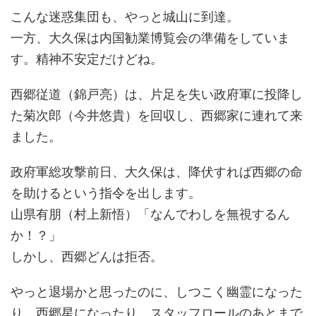
こんな迷惑集団も、やっと城山に到達。
一方、大久保は内国勧業博覧会の準備をしていま
す。精神不安定だけどね。
西郷従道（錦戸亮）は、片足を失い政府軍に投降し
た菊次郎（今井悠貴）を回収し、西郷家に連れて来
ました。
政府軍総攻撃前日、大久保は、降伏すれば西郷の命
を助けるという指令を出します。
山県有朋（村上新悟）「なんでわしを無視するん
か！？」
しかし、西郷どんは拒否。
やっと退場かと思ったのに、しつこく幽霊になった
り、西郷星になったり、スタッフロールのあとまで