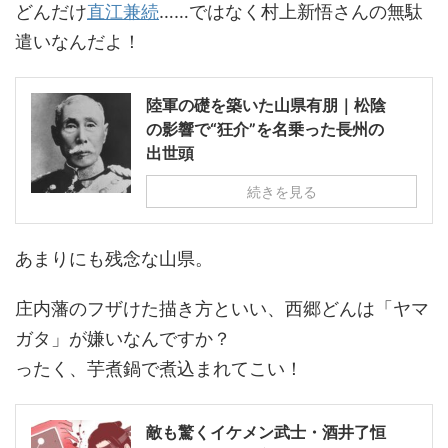
どんだけ
直江兼続
……ではなく村上新悟さんの無駄
遣いなんだよ！
陸軍の礎を築いた山県有朋｜松陰
の影響で“狂介”を名乗った長州の
出世頭
続きを見る
あまりにも残念な山県。
庄内藩のフザけた描き方といい、西郷どんは「ヤマ
ガタ」が嫌いなんですか？
ったく、芋煮鍋で煮込まれてこい！
敵も驚くイケメン武士・酒井了恒