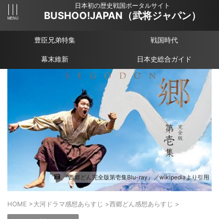
日本初の歴史戦国ポータルサイト
BUSHOO!JAPAN（武将ジャパン）
豊臣兄弟特集
戦国時代
幕末維新
日本史総合ガイド
『西郷どん完全版第壱集Blu-ray』／wikipediaより引用
HOME
>
大河ドラマ感想あらすじ
>
西郷どん感想あらすじ
>