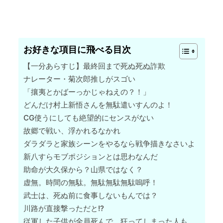
お好きな項目に飛べる目次
【一分あらすじ】最終回まで死ぬ死ぬ詐欺
ナレーター・菊次郎推しがスゴい
「攘夷とかばーっかじゃねえの？！」
どんだけ村上新悟さんを無駄遣いすんのよ！
CG使うにしても絶望的にセンスがない
故郷で戦い、浮かれるなかれ
ダラダラと家族シーンをやるなら戦争描きなさいよ
新八すらモブポジションとは思わなんだ
助命が大久保から？山県ではなく？
虚無。時間の無駄。無駄無駄無駄嗚呼！
武士は、死ぬ前に食事しないもんでは？
川路が直接撃っただと!?
従軍した子供が全員死んで、狂ってしまった人も