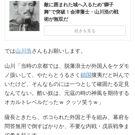
敵に囲まれた城へ入るため“獅子
舞”で突破！会津藩士・山川浩の戦
術が無双だ
続きを見る
では
山川浩
さんもお願いします。
山川「当時の京都では、脱藩浪士が外国人をケダモ
ノ扱いして、やたらとうるさく
鎖国
攘夷だと叫んで
いたけど、そんなものには一つとして確固たる定見
なんてない。酷い奴は、元寇の時の神風を期待する
オカルトレベルだったｗ クッソ笑うｗ」
薩長ときたら、ボコられた外国と手を組み、幕府を
問答無用で倒すばかりか、不要な内戦・戊辰戦争ま