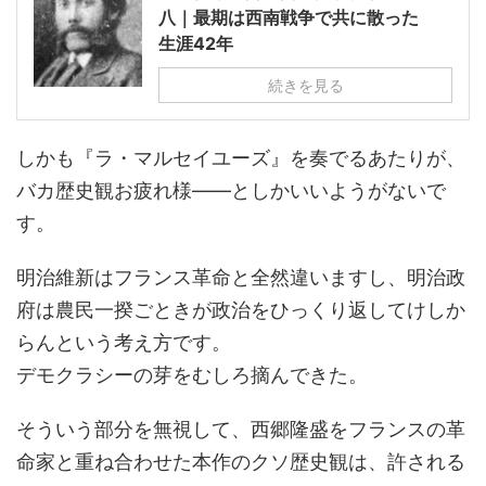
八｜最期は西南戦争で共に散った
生涯42年
続きを見る
しかも『ラ・マルセイユーズ』を奏でるあたりが、
バカ歴史観お疲れ様――としかいいようがないで
す。
明治維新はフランス革命と全然違いますし、明治政
府は農民一揆ごときが政治をひっくり返してけしか
らんという考え方です。
デモクラシーの芽をむしろ摘んできた。
そういう部分を無視して、西郷隆盛をフランスの革
命家と重ね合わせた本作のクソ歴史観は、許される