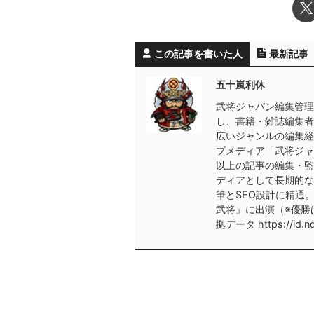
この記事を書いた人
最新記事
五十嵐利休
武将ジャパン編集管理
し、書籍・雑誌編集者
広いジャンルの編集経
ブメディア「武将ジャ
以上の記事の編集・監
ディアとして長期的な
筆とSEO設計に精通。
武将』に出演（※優勝
拠データ https://id.nd