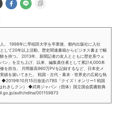
人。 1998年に早稲田大学を卒業後、都内出版社に入社
として20年以上活動。歴史関連書籍からビジネス書まで幅
験を持つ。 2013年、新聞記者の友人とともに歴史系ウェ
パン」を立ち上げ、以来、編集責任者として累計4,000本
修を担当。 月間最高960万PVを記録するなど、日本史メ
実績を築いてきた。 戦国・古代・幕末・世界史の広範な執
 ◆2019年10月15日放送のTBS『クイズ！オンリー1 戦国
はれきしクン） ◆武将ジャパン（団体）国立国会図書館典
l.go.jp/auth/ndlna/001159873