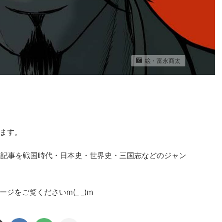
絵・富永商太
ます。
在）の記事を戦国時代・日本史・世界史・三国志などのジャン
をご覧くださいm(_ _)m