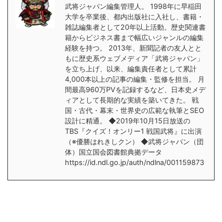
武将ジャパン編集管理人。 1998年に早稲田
大学を卒業後、都内出版社に入社し、書籍・
雑誌編集者として20年以上活動。歴史関連書
籍からビジネス書まで幅広いジャンルの編集
経験を持つ。 2013年、新聞記者の友人とと
もに歴史系ウェブメディア「武将ジャパン」
を立ち上げ、以来、編集責任者として累計
4,000本以上の記事の編集・監修を担当。 月
間最高960万PVを記録するなど、日本史メデ
ィアとして長期的な実績を築いてきた。 戦
国・古代・幕末・世界史の広範な執筆とSEO
設計に精通。 ◆2019年10月15日放送の
TBS『クイズ！オンリー1 戦国武将』に出演
（※優勝はれきしクン） ◆武将ジャパン（団
体）国立国会図書館典拠データ
https://id.ndl.go.jp/auth/ndlna/001159873