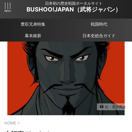
日本初の歴史戦国ポータルサイト
BUSHOO!JAPAN（武将ジャパン）
豊臣兄弟特集
戦国時代
幕末維新
日本史総合ガイド
絵・富永商太
HOME
>