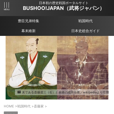
日本初の歴史戦国ポータルサイト
BUSHOO!JAPAN（武将ジャパン）
豊臣兄弟特集
戦国時代
幕末維新
日本史総合ガイド
夫である斎藤道三（右）と娘婿の織田信長／wikipediaより引用
HOME
>
戦国時代
>
斎藤家
>