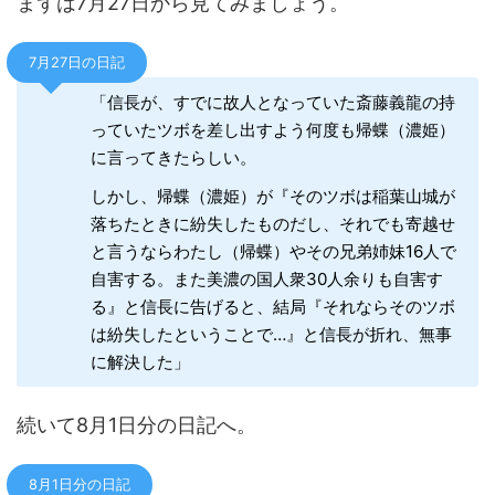
まずは7月27日から見てみましょう。
7月27日の日記
「信長が、すでに故人となっていた斎藤義龍の持
っていたツボを差し出すよう何度も帰蝶（濃姫）
に言ってきたらしい。
しかし、帰蝶（濃姫）が『そのツボは稲葉山城が
落ちたときに紛失したものだし、それでも寄越せ
と言うならわたし（帰蝶）やその兄弟姉妹16人で
自害する。また美濃の国人衆30人余りも自害す
る』と信長に告げると、結局『それならそのツボ
は紛失したということで…』と信長が折れ、無事
に解決した」
続いて8月1日分の日記へ。
8月1日分の日記