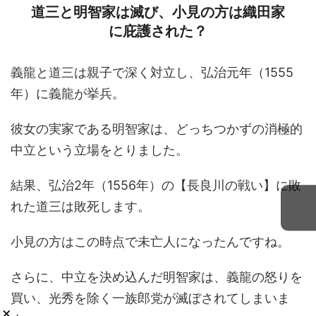
道三と明智家は滅び、小見の方は織田家
に庇護された？
義龍と道三は親子で深く対立し、弘治元年（1555
年）に義龍が挙兵。
彼女の実家である明智家は、どっちつかずの消極的
中立という立場をとりました。
結果、弘治2年（1556年）の【長良川の戦い】に敗
れた道三は敗死します。
小見の方はこの時点で未亡人になったんですね。
さらに、中立を決め込んだ明智家は、義龍の怒りを
買い、光秀を除く一族郎党が滅ぼされてしまいま
×