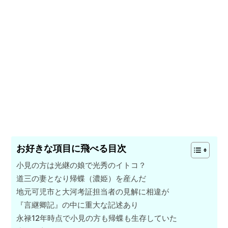
お好きな項目に飛べる目次
小見の方は光継の娘で光秀のイトコ？
道三の妻となり帰蝶（濃姫）を産んだ
地元可児市と大河考証担当者の見解に相違が
『言継卿記』の中に重大な記述あり
永禄12年時点で小見の方も帰蝶も生存していた