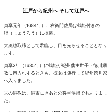
江戸から紀州へ そして江戸へ
貞享元年（1684年）、右衛門佐局は鶴姫付きの上
臈（じょうろう）に抜擢。
大奥総取締として君臨し、目を光らせることとなり
ます。
貞享2年（1685年）に鶴姫が紀州藩主世子・徳川綱
教に輿入れするときも、彼女は随行して紀州徳川家
へ入りました。
夫の綱教は、綱吉亡きあとの将軍候補でもありまし
た。