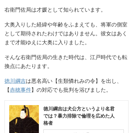
右衛門佐局は才媛として知られています。
大奥入りした経緯や年齢をふまえても、将軍の側室
として期待されたわけではありません。彼女はあく
まで才能ゆえに大奥に入りました。
そんな右衛門佐局の生きた時代は、江戸時代でも転
換点にあたります。
徳川綱吉
は悪名高い【生類憐れみの令】を出し、
【
赤穂事件
】の対応でも批判を浴びました。
徳川綱吉は犬公方というより名君
では？暴力排除で倫理を広めた人
格者