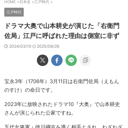
HOME
>
日本史
>
江戸時代
>
江戸時代
ドラマ大奥で山本耕史が演じた「右衛門
佐局」江戸に呼ばれた理由は側室に非ず
2024/03/10
2025/08/26
宝永3年（1706年）3月11日は右衛門佐局（えもん
のすけ）の命日です。
2023年に放映されたドラマ10『大奥』で山本耕史
さんが演じられた公家ですね。
五代女将軍・徳川綱吉を導く相手とされ、わざわざ