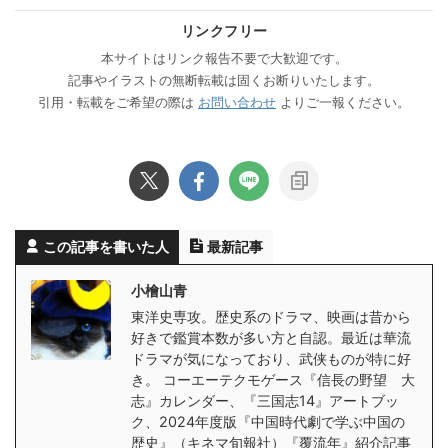
リンクフリー
本サイトはリンク報告不要で大歓迎です。
記事やイラストの無断転載は固くお断りいたします。
引用・転載をご希望の際は
お問い合わせ
よりご一報ください。
この記事を書いた人
最新記事
小檜山青
東洋史専攻。歴史系のドラマ、映画は昔から
好きで鑑賞本数が多い方と自認。最近は華流
ドラマが気になっており、武侠ものが特に好
き。 コーエーテクモゲース『信長の野望 大
志』カレンダー、『三国志14』アートブッ
ク、2024年度版『中国時代劇で学ぶ中国の
歴史』（キネマ旬報社）『覆流年』紹介記事