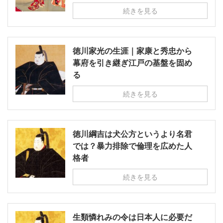
続きを見る
徳川家光の生涯｜家康と秀忠から
幕府を引き継ぎ江戸の基盤を固め
る
続きを見る
徳川綱吉は犬公方というより名君
では？暴力排除で倫理を広めた人
格者
続きを見る
生類憐れみの令は日本人に必要だ