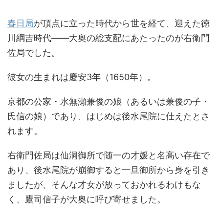
春日局
が頂点に立った時代から世を経て、迎えた徳
川綱吉時代――大奥の総支配にあたったのが右衛門
佐局でした。
彼女の生まれは慶安3年（1650年）。
京都の公家・水無瀬兼俊の娘（あるいは兼俊の子・
氏信の娘）であり、はじめは後水尾院に仕えたとさ
れます。
右衛門佐局は仙洞御所で随一の才媛と名高い存在で
あり、後水尾院が崩御すると一旦御所から身を引き
ましたが、そんな才女が放っておかれるわけもな
く、鷹司信子が大奥に呼び寄せました。