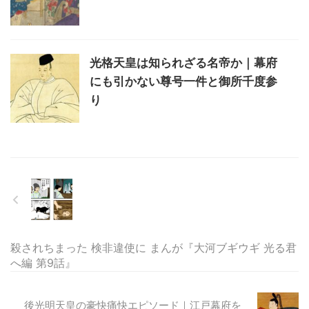
光格天皇は知られざる名帝か｜幕府
にも引かない尊号一件と御所千度参
り
殺されちまった 検非違使に まんが『大河ブギウギ 光る君
へ編 第9話』
後光明天皇の豪快痛快エピソード｜江戸幕府を