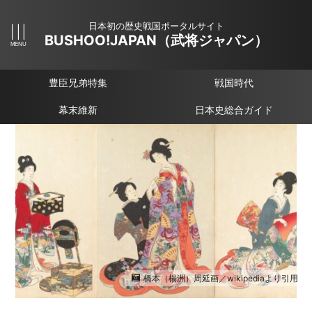
日本初の歴史戦国ポータルサイト
BUSHOO!JAPAN（武将ジャパン）
豊臣兄弟特集
戦国時代
幕末維新
日本史総合ガイド
橋本（楊洲）周延画／wikipediaより引用