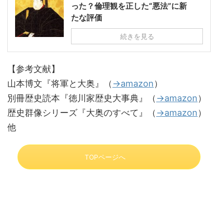
った？倫理観を正した“悪法”に新
たな評価
続きを見る
【参考文献】
山本博文『将軍と大奥』（
→amazon
）
別冊歴史読本『徳川家歴史大事典』（
→amazon
）
歴史群像シリーズ『大奥のすべて』（
→amazon
）
他
TOPページへ