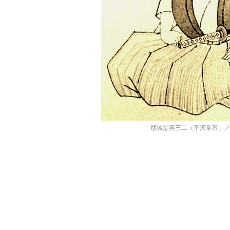
朋誠堂喜三二（平沢常富）／wi