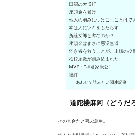
田沼の大博打
座頭金を暴け
他人の弱みにつけこむことはで
本は人にツキをもたらす
所詮女郎と客なのか？
座頭金はまさに悪逆無道
弱き者を救うことが、上様の役
検校屋敷が踏み込まれた
MVP：“神君家康公”
総評
あわせて読みたい関連記事
道陀楼麻阿（どうだ
その具合だと喜ぶ蔦重。