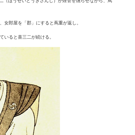
喜三二（ほうせいどうきさんじ）が煙管を燻らせながら、蔦
、女郎屋を「郡」にすると蔦重が返し。
ていると喜三二が続ける。