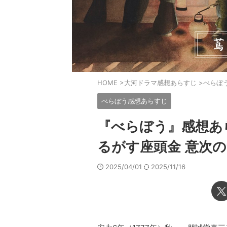
HOME
>
大河ドラマ感想あらすじ
>
べらぼ
べらぼう感想あらすじ
『べらぼう』感想あ
るがす座頭金 意次
2025/04/01
2025/11/16