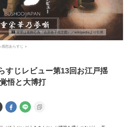
背景は葛飾応為『吉原格子先之図』／wikipediaより引用
う感想あらすじ
>
らすじレビュー第13回お江戸揺
の覚悟と大博打