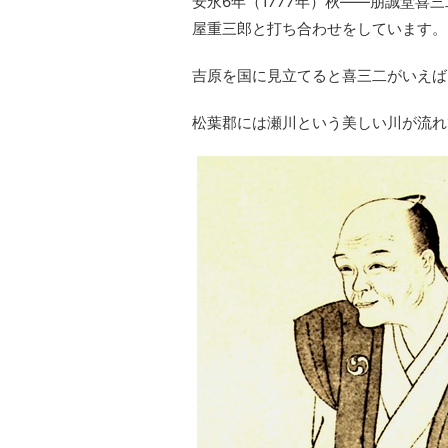
安永6年（1777年）秋――朋誠堂
屋重三郎と打ち合わせをしています。
吉原を国に見立てると喜三二がいえば
松葉郡には瀬川という美しい川が流れ