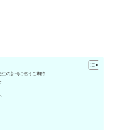
先生の新刊に乞うご期待
を
い