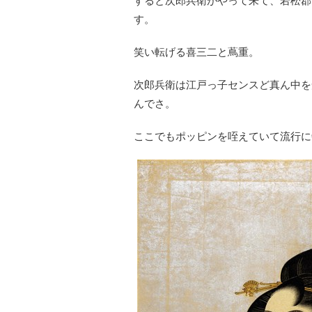
すると次郎兵衛がやって来て、若松郡
す。
笑い転げる喜三二と蔦重。
次郎兵衛は江戸っ子センスど真ん中を
んでさ。
ここでもポッピンを咥えていて流行に