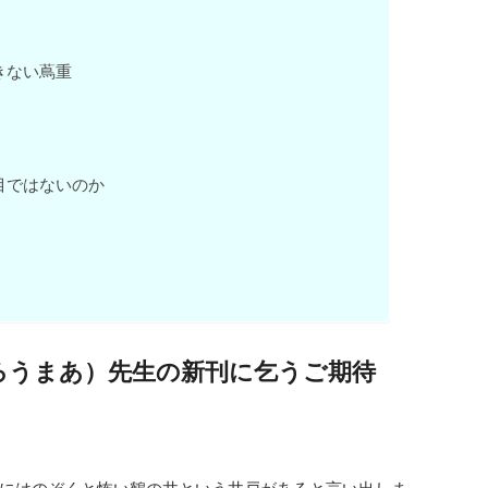
きない蔦重
目ではないのか
ろうまあ）先生の新刊に乞うご期待