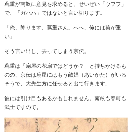
蔦重が南畝に意見を求めると、せいぜい「ウフフ」
で、「ガハハ」ではないと言い切ります。
「俺、降ります、蔦重さん。へへ、俺には荷が重
い」
そう言い出し、去ってしまう京伝。
蔦重は「扇屋の花扇ではどうか？」と持ちかけるも
のの、京伝は扇屋にはもう敵娼（あいかた）がいる
そうで、大先生方に任せると出て行きます。
彼には引け目もあるかもしれません。南畝も春町も
武士ですので。