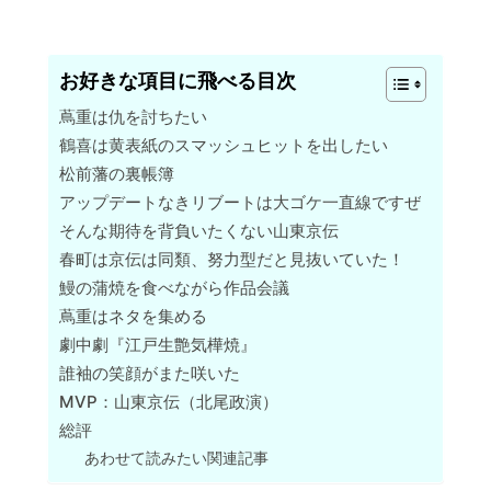
お好きな項目に飛べる目次
蔦重は仇を討ちたい
鶴喜は黄表紙のスマッシュヒットを出したい
松前藩の裏帳簿
アップデートなきリブートは大ゴケ一直線ですぜ
そんな期待を背負いたくない山東京伝
春町は京伝は同類、努力型だと見抜いていた！
鰻の蒲焼を食べながら作品会議
蔦重はネタを集める
劇中劇『江戸生艶気樺焼』
誰袖の笑顔がまた咲いた
MVP：山東京伝（北尾政演）
総評
あわせて読みたい関連記事