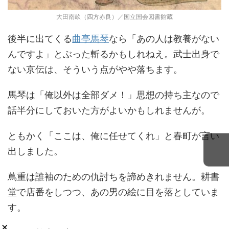
大田南畝（四方赤良）／国立国会図書館蔵
後半に出てくる
曲亭馬琴
なら「あの人は教養がない
んですよ」とぶった斬るかもしれねえ。武士出身で
ない京伝は、そういう点がやや落ちます。
馬琴は「俺以外は全部ダメ！」思想の持ち主なので
話半分にしておいた方がよいかもしれませんが。
ともかく「ここは、俺に任せてくれ」と春町が言い
出しました。
蔦重は誰袖のための仇討ちを諦めきれません。耕書
堂で店番をしつつ、あの男の絵に目を落としていま
す。
×