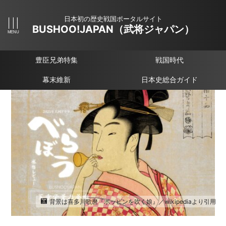
日本初の歴史戦国ポータルサイト
BUSHOO!JAPAN（武将ジャパン）
豊臣兄弟特集
戦国時代
幕末維新
日本史総合ガイド
背景は喜多川歌麿『ポッピンを吹く娘』／wikipediaより引用