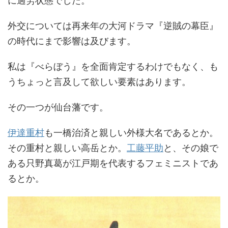
に過労状態でした。
外交については再来年の大河ドラマ『逆賊の幕臣』
の時代にまで影響は及びます。
私は『べらぼう』を全面肯定するわけでもなく、も
うちょっと言及して欲しい要素はあります。
その一つが仙台藩です。
伊達重村
も一橋治済と親しい外様大名であるとか。
その重村と親しい高岳とか。
工藤平助
と、その娘で
ある只野真葛が江戸期を代表するフェミニストであ
るとか。