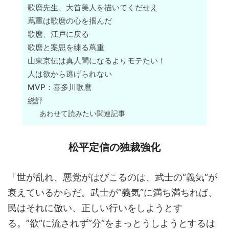
歌麿先生、大首美人を描いてくだせえ
蔦重は歌麿の心を掴んだ
歌麿、江戸に戻る
歌麿と案思を練る蔦重
山東京伝は真人間になるよりモテたい！
人は欲から逃げられない
MVP：喜多川歌麿
総評
あわせて読みたい関連記事
松平定信の独裁強化
「世が乱れ、悪党がはびこるのは、武士の“義気“が
衰えているからだ。武士が”義気“に満ち満ちれば、
民はそれに倣い、正しい行いをしようとす
る。”欲“に流されず”分“をまっとうしようとするは