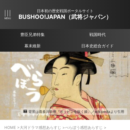
日本初の歴史戦国ポータルサイト
BUSHOO!JAPAN（武将ジャパン）
豊臣兄弟特集
戦国時代
幕末維新
日本史総合ガイド
背景は喜多川歌麿『ポッピンを吹く娘』／wikipediaより引用
HOME
>
大河ドラマ感想あらすじ
>
べらぼう感想あらすじ
>