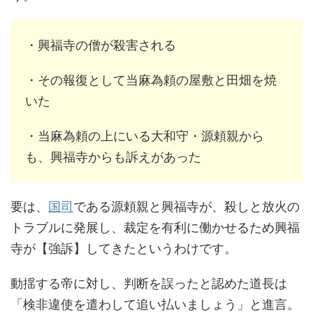
・興福寺の僧が殺害される
・その報復として当麻為頼の屋敷と田畑を焼
いた
・当麻為頼の上にいる大和守・源頼親から
も、興福寺からも訴えがあった
要は、
国司
である源頼親と興福寺が、殺しと放火の
トラブルに発展し、裁定を有利に働かせるため興福
寺が【強訴】してきたというわけです。
動揺する帝に対し、判断を誤ったと認めた道長は
「検非違使を遣わして追い払いましょう」と進言。