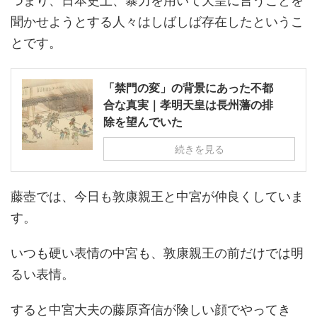
つまり、日本史上、暴力を用いて天皇に言うことを
聞かせようとする人々はしばしば存在したというこ
とです。
「禁門の変」の背景にあった不都
合な真実｜孝明天皇は長州藩の排
除を望んでいた
続きを見る
藤壺では、今日も敦康親王と中宮が仲良くしていま
す。
いつも硬い表情の中宮も、敦康親王の前だけでは明
るい表情。
すると中宮大夫の藤原斉信が険しい顔でやってき