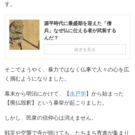
す。
源平時代に最盛期を迎えた「僧
兵」なぜ仏に仕える者が武装する
んだ？
続きを見る
そこでようやく、暴力ではなく仏事で人々の心を広
く掴むようになりました。
幕末から明治にかけて、【
水戸学
】から始まった
【廃仏毀釈】という暴挙が起こりました。
しかし、民衆の信仰心は消えません。
戦災や空襲で寺が焼けても、たちまち寄進が集まり