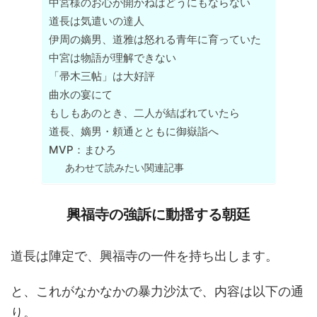
中宮様のお心が開かねばどうにもならない
道長は気遣いの達人
伊周の嫡男、道雅は怒れる青年に育っていた
中宮は物語が理解できない
「帚木三帖」は大好評
曲水の宴にて
もしもあのとき、二人が結ばれていたら
道長、嫡男・頼通とともに御嶽詣へ
MVP：まひろ
あわせて読みたい関連記事
興福寺の強訴に動揺する朝廷
道長は陣定で、興福寺の一件を持ち出します。
と、これがなかなかの暴力沙汰で、内容は以下の通
り。