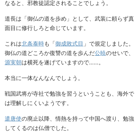
なると、邪教徒認定されることでしょう。
道長は「御仏の道を歩め」として、武装に頼らず真
面目に修行しろと命じています。
これは
北条泰時
も「
御成敗式目
」で規定しました。
御仏の道どころか復讐の道を歩んだ
公暁
のせいで、
源実朝
は横死を遂げていますので……。
本当に一体なんなんでしょう。
戦国武将が寺社で勉強を習うということも、海外で
は理解しにくいようです。
遣唐使
の廃止以降、情熱を持って中国へ渡り、勉強
してくるのは仏僧でした。