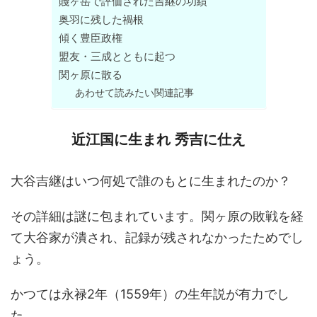
賤ヶ岳で評価された吉継の功績
奥羽に残した禍根
傾く豊臣政権
盟友・三成とともに起つ
関ヶ原に散る
あわせて読みたい関連記事
近江国に生まれ 秀吉に仕え
大谷吉継はいつ何処で誰のもとに生まれたのか？
その詳細は謎に包まれています。関ヶ原の敗戦を経
て大谷家が潰され、記録が残されなかったためでし
ょう。
かつては永禄2年（1559年）の生年説が有力でし
た。