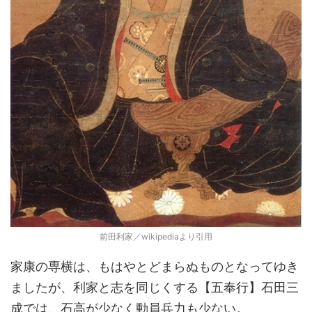
前田利家／wikipediaより引用
家康の専横は、もはやとどまらぬものとなってゆき
ましたが、利家と志を同じくする【五奉行】石田三
成では、石高が少なく動員兵力も少ない。