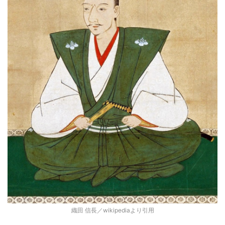
織田 信長／wikipediaより引用