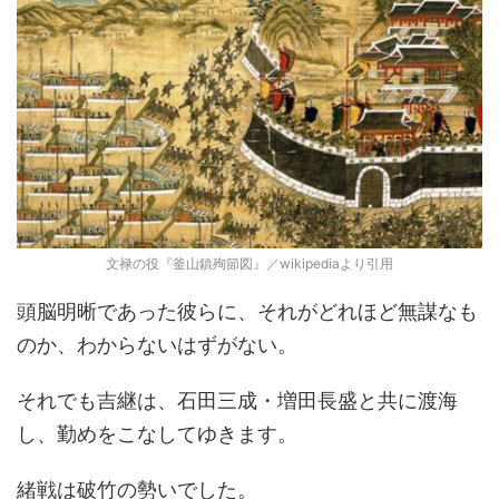
文禄の役『釜山鎮殉節図』／wikipediaより引用
頭脳明晰であった彼らに、それがどれほど無謀なも
のか、わからないはずがない。
それでも吉継は、石田三成・増田長盛と共に渡海
し、勤めをこなしてゆきます。
緒戦は破竹の勢いでした。