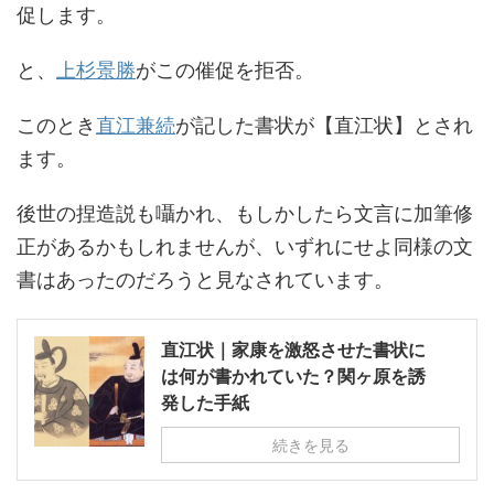
促します。
と、
上杉景勝
がこの催促を拒否。
このとき
直江兼続
が記した書状が【直江状】とされ
ます。
後世の捏造説も囁かれ、もしかしたら文言に加筆修
正があるかもしれませんが、いずれにせよ同様の文
書はあったのだろうと見なされています。
直江状｜家康を激怒させた書状に
は何が書かれていた？関ヶ原を誘
発した手紙
続きを見る