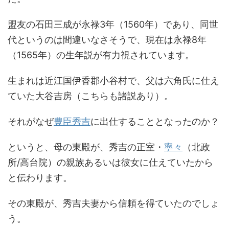
盟友の石田三成が永禄3年（1560年）であり、同世
代というのは間違いなさそうで、現在は永禄8年
（1565年）の生年説が有力視されています。
生まれは近江国伊香郡小谷村で、父は六角氏に仕え
ていた大谷吉房（こちらも諸説あり）。
それがなぜ
豊臣秀吉
に出仕することとなったのか？
というと、母の東殿が、秀吉の正室・
寧々
（北政
所/高台院）の親族あるいは彼女に仕えていたから
と伝わります。
その東殿が、秀吉夫妻から信頼を得ていたのでしょ
う。