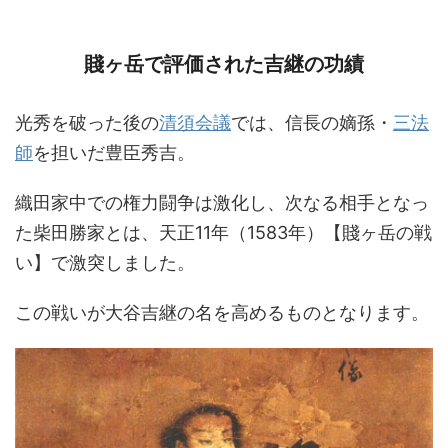
賤ヶ岳で評価された吉継の功績
光秀を破った後の
清須会議
では、信長の嫡孫・
三法
師
を担いだ豊臣秀吉。
織田家中での権力闘争は激化し、次なる相手となっ
た柴田勝家とは、天正11年（1583年）【賤ヶ岳の戦
い】で激突しました。
この戦いが大谷吉継の名を高めるものとなります。