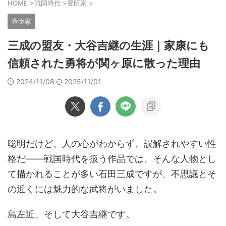
HOME
>
戦国時代
>
豊臣家
>
豊臣家
三成の盟友・大谷吉継の生涯｜家康にも
信頼された勇将が関ヶ原に散った理由
2024/11/08
2025/11/01
聡明だけど、人の心がわからず、誤解されやすい性
格だ――戦国時代を扱う作品では、そんな人物とし
て描かれることが多い石田三成ですが、不思議とそ
の近くには魅力的な武将がいました。
島左近、そして大谷吉継です。