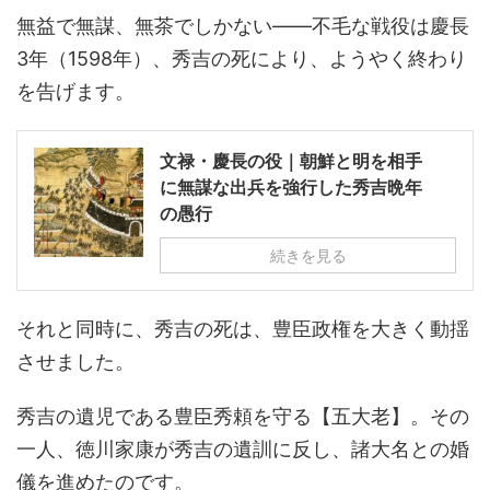
無益で無謀、無茶でしかない――不毛な戦役は慶長
3年（1598年）、秀吉の死により、ようやく終わり
を告げます。
文禄・慶長の役｜朝鮮と明を相手
に無謀な出兵を強行した秀吉晩年
の愚行
続きを見る
それと同時に、秀吉の死は、豊臣政権を大きく動揺
させました。
秀吉の遺児である豊臣秀頼を守る【五大老】。その
一人、徳川家康が秀吉の遺訓に反し、諸大名との婚
儀を進めたのです。