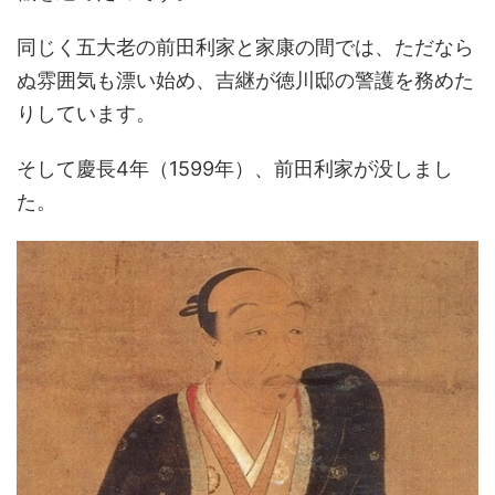
同じく五大老の前田利家と家康の間では、ただなら
ぬ雰囲気も漂い始め、吉継が徳川邸の警護を務めた
りしています。
そして慶長4年（1599年）、前田利家が没しまし
た。