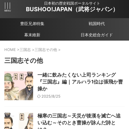
日本初の歴史戦国ポータルサイト
BUSHOO!JAPAN（武将ジャパン）
豊臣兄弟特集
戦国時代
幕末維新
日本史総合ガイド
HOME
>
三国志
>
三国志その他
>
三国志その他
一緒に飲みたくない上司ランキング
『三国志』編｜アルハラ1位は張飛か曹
操か
2025/8/25
極寒の三国志～天災が後漢を滅亡へ追
い込む～そのとき曹操が詠んだ詩と