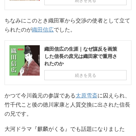
続きを見る
ちなみにこのとき織田軍から交渉の使者として立て
られたのが
織田信広
でした。
織田信広の生涯｜なぜ謀反を画策
した信長の庶兄は織田家で重用さ
れたのか
続きを見る
かつて今川義元の参謀である
太原雪斎
に囚えられ、
竹千代こと後の徳川家康と人質交換に出された信長
の兄です。
大河ドラマ『麒麟がくる』でも話題になりました