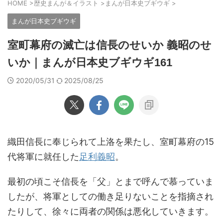
HOME
>
歴史まんが＆イラスト
>
まんが日本史ブギウギ
>
まんが日本史ブギウギ
室町幕府の滅亡は信長のせいか 義昭のせ
いか｜まんが日本史ブギウギ161
2020/05/31
2025/08/25
織田信長に奉じられて上洛を果たし、室町幕府の15
代将軍に就任した
足利義昭
。
最初の頃こそ信長を「父」とまで呼んで慕っていま
したが、将軍としての働き足りないことを指摘され
たりして、徐々に両者の関係は悪化していきます。