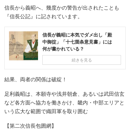
信長から義昭へ、幾度かの警告が出されたことも
『信長公記』に記されています。
信長が義昭に本気でダメ出し「殿
中御掟」「十七箇条意見書」には
何が書かれている？
続きを見る
結果、両者の関係は破綻！
足利義昭は、本願寺や浅井朝倉、あるいは武田信玄
など各方面へ協力を働きかけ、畿内・中部エリアと
いう広大な範囲で織田軍を取り囲む
【第二次信長包囲網】