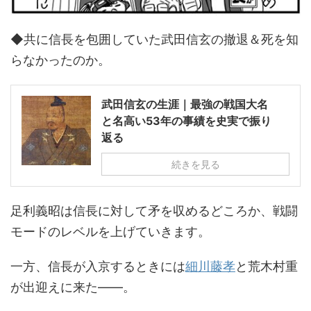
◆共に信長を包囲していた武田信玄の撤退＆死を知
らなかったのか。
武田信玄の生涯｜最強の戦国大名
と名高い53年の事績を史実で振り
返る
続きを見る
足利義昭は信長に対して矛を収めるどころか、戦闘
モードのレベルを上げていきます。
一方、信長が入京するときには
細川藤孝
と荒木村重
が出迎えに来た――。