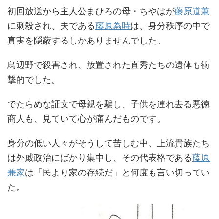
初回放送から主人公まひろの母・ちやはが
藤原道兼
に刺殺され、夫である
藤原為時
は、身分秩序の中で
真実を隠蔽するしかありませんでした。
鳥辺野で殺害され、放置された直秀たちの遺体も衝
撃的でした。
でたらめな証文で母親を騙し、子供を連れ去る悪徳
商人も、見ていて心が痛んだものです。
身分の低い人々がそうして苦しむ中、上流貴族たち
は外戚政治にばかり集中し、その代表格である
藤原
兼家
は「民より家の存続だ」と何度も言い切ってい
た。