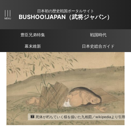
日本初の歴史戦国ポータルサイト
BUSHOO!JAPAN（武将ジャパン）
豊臣兄弟特集
戦国時代
幕末維新
日本史総合ガイド
死体が朽ちていく様を描いた九相図／wikipediaより引用