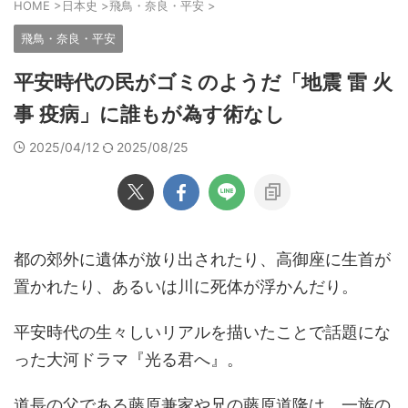
HOME
>
日本史
>
飛鳥・奈良・平安
>
飛鳥・奈良・平安
平安時代の民がゴミのようだ「地震 雷 火
事 疫病」に誰もが為す術なし
2025/04/12
2025/08/25
都の郊外に遺体が放り出されたり、高御座に生首が
置かれたり、あるいは川に死体が浮かんだり。
平安時代の生々しいリアルを描いたことで話題にな
った大河ドラマ『光る君へ』。
道長の父である藤原兼家や兄の藤原道隆は、一族の