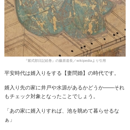
『紫式部日記絵巻』の藤原道長／wikipediaより引用
平安時代は婿入りをする【妻問婚】の時代です。
婿入り先の家に井戸や水源があるかどうか――それ
もチェック対象となったことでしょう。
「あの家に婿入りすれば、池を眺めて暮らせるな
ぁ」