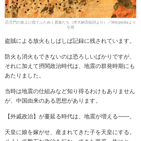
応天門の炎上に慌てふためく貴族たち（伴大納言絵詞より）／Wikipediaより
引用
盗賊による放火もしばしば記録に残されています。
防火も消火もできないのは恐ろしいばかりですが、
それに加えて摂関政治時代は、地震の群発時期にも
あたりました。
当時は地震の仕組みなど知り得るわけもありません
が、中国由来のある思想があります。
【外戚政治】が蔓延る時代は、地震が増える――。
天皇に娘を嫁がせ、産まれてきた子を天皇にする。