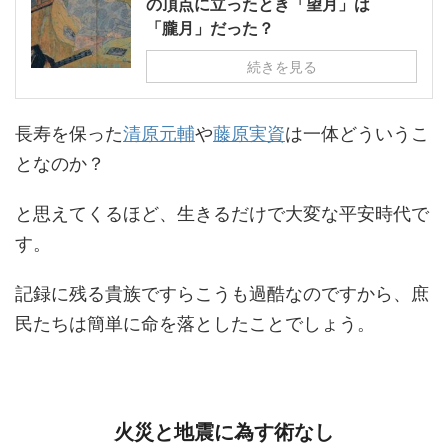
の頂点に立ったとき「望月」は
「朧月」だった？
続きを見る
長寿を保った
清原元輔
や
藤原実資
は一体どういうこ
となのか？
と思えてくるほど、生きるだけで大変な平安時代で
す。
記録に残る貴族ですらこうも過酷なのですから、庶
民たちは簡単に命を落としたことでしょう。
火災と地震に為す術なし