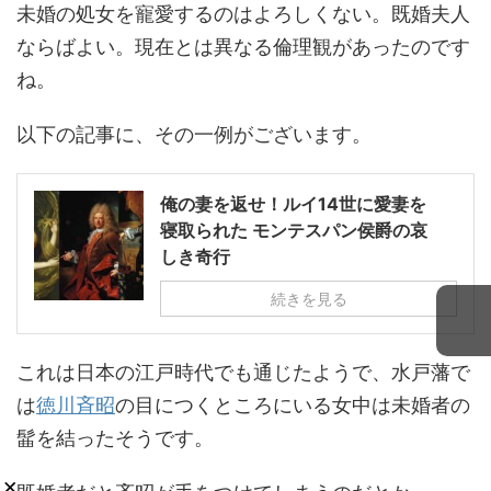
未婚の処女を寵愛するのはよろしくない。既婚夫人
ならばよい。現在とは異なる倫理観があったのです
ね。
以下の記事に、その一例がございます。
俺の妻を返せ！ルイ14世に愛妻を
寝取られた モンテスパン侯爵の哀
しき奇行
続きを見る
これは日本の江戸時代でも通じたようで、水戸藩で
は
徳川斉昭
の目につくところにいる女中は未婚者の
髷を結ったそうです。
×