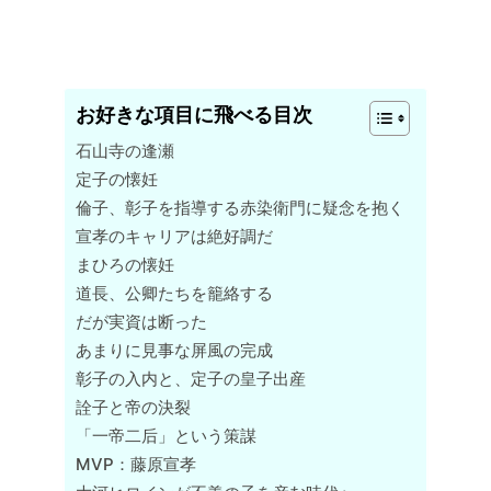
お好きな項目に飛べる目次
石山寺の逢瀬
定子の懐妊
倫子、彰子を指導する赤染衛門に疑念を抱く
宣孝のキャリアは絶好調だ
まひろの懐妊
道長、公卿たちを籠絡する
だが実資は断った
あまりに見事な屏風の完成
彰子の入内と、定子の皇子出産
詮子と帝の決裂
「一帝二后」という策謀
MVP：藤原宣孝