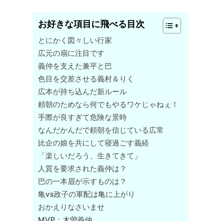
お好きな項目に飛べる目次
とにかく図々しい行家
広元の扇に注目です
義仲を支えた兼平と巴
色目を交差させる義村＆りく
広本が持ち込んだ新ルール
頼朝のためなら何でもやるワケじゃねぇ！
手際が良すぎて危険な景時
なんだかんだで頼朝を信じている広常
比企の娘を共にして寝過ごす義経
「楽しいだろう、生きてきて」
人質を要求された義仲は？
巴の一本眉が示すものは？
亀vs政子の軍配は亀に上がり
おかえりなさいませ
MVP：木曽義仲