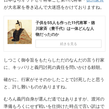
が大名家を巻き込んで大迷惑をかけておりますね。
子供を55人も作った11代将軍・徳
川家斉（豊千代）は一体どんな人
物だったのか
続きを見る
しつこく御令旨をもたらしただのなんだの言う行家
に、キッパリと義円討死の責任を問いかける頼朝。
確かに、行家がそそのかしたことで討死したと思う
と、許し難いものがありますね。
むろん義円自身が選んだ道ではありますが、渡河の
準備もろくにせず戦いを仕掛けた時点で言い訳はで