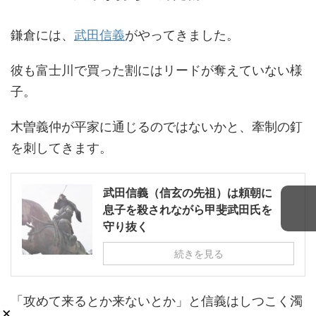
鎌倉には、
武田信義
がやってきました。
彼も富士川で買った割にはリードが奪えていない様
子。
木曽義仲が平家に通じるのではないかと、牽制の釘
を刺してきます。
武田信義（信玄の先祖）は頼朝に
息子を殺されながら甲斐武田氏を
守り抜く
続きを見る
「攻めて来るとか来ないとか」と信義はしつこく濁
×