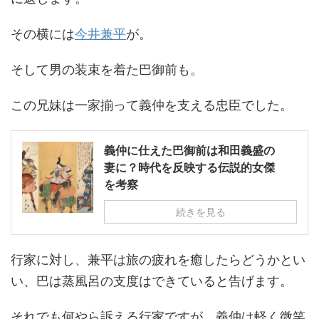
その横には
今井兼平
が。
そして男の装束を着た巴御前も。
この兄妹は一家揃って義仲を支える忠臣でした。
義仲に仕えた巴御前は和田義盛の
妻に？時代を反映する伝説的女傑
を考察
続きを見る
行家に対し、兼平は旅の疲れを癒したらどうかとい
い、巴は蒸風呂の支度はできていると告げます。
それでも何やら訴える行家ですが、義仲は軽く微笑