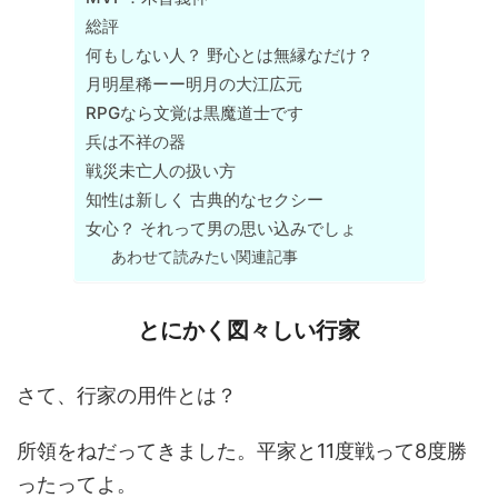
総評
何もしない人？ 野心とは無縁なだけ？
月明星稀ーー明月の大江広元
RPGなら文覚は黒魔道士です
兵は不祥の器
戦災未亡人の扱い方
知性は新しく 古典的なセクシー
女心？ それって男の思い込みでしょ
あわせて読みたい関連記事
とにかく図々しい行家
さて、行家の用件とは？
所領をねだってきました。平家と11度戦って8度勝
ったってよ。