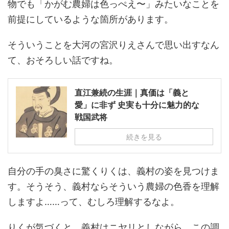
物でも「かがむ農婦は色っぺえ〜」みたいなことを
前提にしているような箇所があります。
そういうことを大河の宮沢りえさんで思い出すなん
て、おそろしい話ですね。
直江兼続の生涯｜真価は「義と
愛」に非ず 史実も十分に魅力的な
戦国武将
続きを見る
自分の手の臭さに驚くりくは、義村の姿を見つけま
す。そうそう、義村ならそういう農婦の色香を理解
しますよ……って、むしろ理解するなよ。
りくが気づくと、義村はニヤリとしながら、この調