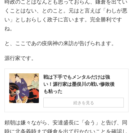
時政のことはなんとも思っておらん、鎌倉を出てい
くことはない、とのこと。元はと言えば「わしが悪
い」としおらしく政子に言います。完全勝利です
ね。
と、ここであの疫病神の来訪が告げられます。
源行家です。
戦は下手でもメンタルだけは強
い！源行家は墨俣川の戦い惨敗後
も粘った
続きを見る
頼朝は嫌々ながら、安達盛長に「会う」と告げ、同
時に北条義時まで鎌倉を出て行かないことを確認し