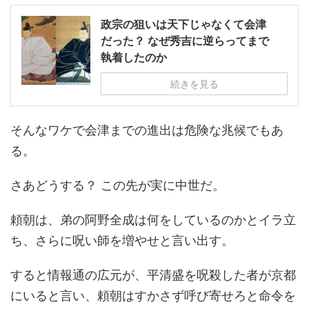
政宗の狙いは天下じゃなくて会津
だった？ なぜ秀吉に逆らってまで
執着したのか
続きを見る
そんなワケで会津までの進出は危険な兆候でもあ
る。
さあどうする？ この先が実に中世だ。
頼朝は、弟の阿野全成は何をしているのかとイラ立
ち、さらに呪い師を増やせと言い出す。
すると情報通の広元が、平清盛を呪殺した者が京都
にいると言い、頼朝はすかさず呼び寄せろと命令を