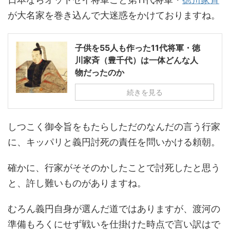
が大名家を巻き込んで大迷惑をかけておりますね。
子供を55人も作った11代将軍・徳
川家斉（豊千代）は一体どんな人
物だったのか
続きを見る
しつこく御令旨をもたらしただのなんだの言う行家
に、キッパリと義円討死の責任を問いかける頼朝。
確かに、行家がそそのかしたことで討死したと思う
と、許し難いものがありますね。
むろん義円自身が選んだ道ではありますが、渡河の
準備もろくにせず戦いを仕掛けた時点で言い訳はで