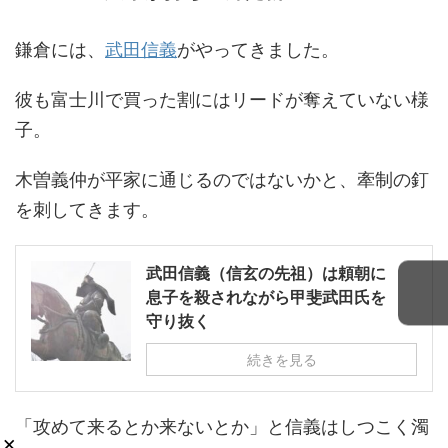
鎌倉には、
武田信義
がやってきました。
彼も富士川で買った割にはリードが奪えていない様
子。
木曽義仲が平家に通じるのではないかと、牽制の釘
を刺してきます。
武田信義（信玄の先祖）は頼朝に
息子を殺されながら甲斐武田氏を
守り抜く
続きを見る
「攻めて来るとか来ないとか」と信義はしつこく濁
×