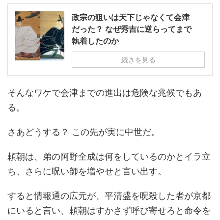
政宗の狙いは天下じゃなくて会津
だった？ なぜ秀吉に逆らってまで
執着したのか
続きを見る
そんなワケで会津までの進出は危険な兆候でもあ
る。
さあどうする？ この先が実に中世だ。
頼朝は、弟の阿野全成は何をしているのかとイラ立
ち、さらに呪い師を増やせと言い出す。
すると情報通の広元が、平清盛を呪殺した者が京都
にいると言い、頼朝はすかさず呼び寄せろと命令を