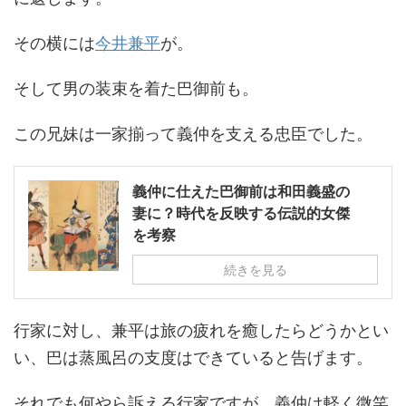
その横には
今井兼平
が。
そして男の装束を着た巴御前も。
この兄妹は一家揃って義仲を支える忠臣でした。
義仲に仕えた巴御前は和田義盛の
妻に？時代を反映する伝説的女傑
を考察
続きを見る
行家に対し、兼平は旅の疲れを癒したらどうかとい
い、巴は蒸風呂の支度はできていると告げます。
それでも何やら訴える行家ですが、義仲は軽く微笑