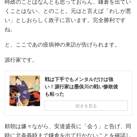
時政のことはなんとも思っておらん、鎌倉を出てい
くことはない、とのこと。元はと言えば「わしが悪
い」としおらしく政子に言います。完全勝利です
ね。
と、ここであの疫病神の来訪が告げられます。
源行家です。
戦は下手でもメンタルだけは強
い！源行家は墨俣川の戦い惨敗後
も粘った
続きを見る
頼朝は嫌々ながら、安達盛長に「会う」と告げ、同
時に北条義時まで鎌倉を出て行かないことを確認し