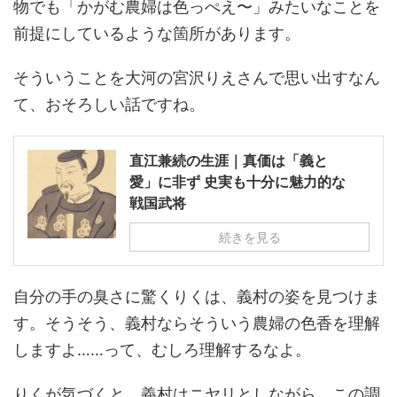
物でも「かがむ農婦は色っぺえ〜」みたいなことを
前提にしているような箇所があります。
そういうことを大河の宮沢りえさんで思い出すなん
て、おそろしい話ですね。
直江兼続の生涯｜真価は「義と
愛」に非ず 史実も十分に魅力的な
戦国武将
続きを見る
自分の手の臭さに驚くりくは、義村の姿を見つけま
す。そうそう、義村ならそういう農婦の色香を理解
しますよ……って、むしろ理解するなよ。
りくが気づくと、義村はニヤリとしながら、この調