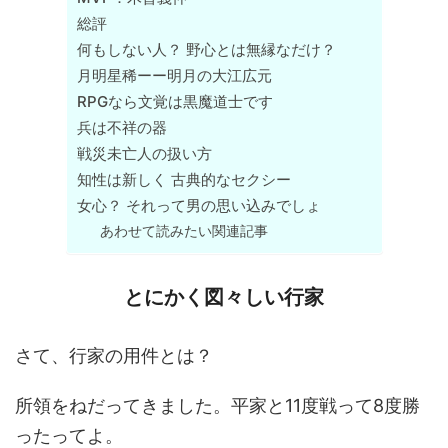
総評
何もしない人？ 野心とは無縁なだけ？
月明星稀ーー明月の大江広元
RPGなら文覚は黒魔道士です
兵は不祥の器
戦災未亡人の扱い方
知性は新しく 古典的なセクシー
女心？ それって男の思い込みでしょ
あわせて読みたい関連記事
とにかく図々しい行家
さて、行家の用件とは？
所領をねだってきました。平家と11度戦って8度勝
ったってよ。