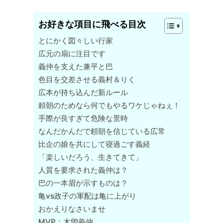
お好きな項目に飛べる目次
とにかく図々しい行家
広元の扇に注目です
義仲を支えた兼平と巴
色目を交差させる義村＆りく
広本が持ち込んだ新ルール
頼朝のためなら何でもやるワケじゃねぇ！
手際が良すぎて危険な景時
なんだかんだで頼朝を信じている広常
比企の娘を共にして寝過ごす義経
「楽しいだろう、生きてきて」
人質を要求された義仲は？
巴の一本眉が示すものは？
亀vs政子の軍配は亀に上がり
おかえりなさいませ
MVP：木曽義仲