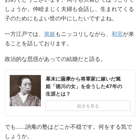
しょうか。仲睦まじく夫婦も会話し、生まれてくる
子のためにもよい世の中にしたいですよね。
一方江戸では、
篤姫
もニッコリしながら、
和宮
が来
ることを話しております。
政治的な思惑があっての結婚だと語る。
幕末に薩摩から将軍家に嫁いだ篤
姫「徳川の女」を全うした47年の
生涯とは？
続きを見る
でも……訥庵の塾はどこか不穏です。何をする気で
しょうか。