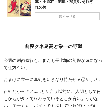
施・王昭君・貂蝉・楊貴妃 それぞ
れの美
続きを見る
前髪クネ尾高と栄一の野望
今週の剣術修行も、またも長七郎の前髪が気になっ
て仕方ない。
おまけに栄一に真剣をいきなり持たせる愚かしさ。
百姓だからダメ……とか言う以前に、人間として何
もかもがダメで終わっているとしか言いようがな
い。栄一くん、バイトでも探していればいいのに。