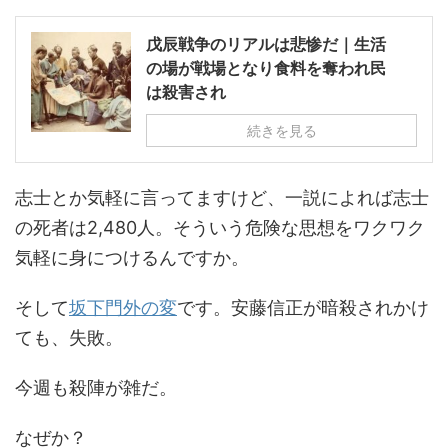
戊辰戦争のリアルは悲惨だ｜生活
の場が戦場となり食料を奪われ民
は殺害され
続きを見る
志士とか気軽に言ってますけど、一説によれば志士
の死者は2,480人。そういう危険な思想をワクワク
気軽に身につけるんですか。
そして
坂下門外の変
です。安藤信正が暗殺されかけ
ても、失敗。
今週も殺陣が雑だ。
なぜか？