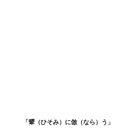
「顰（ひそみ）に倣（なら）う」