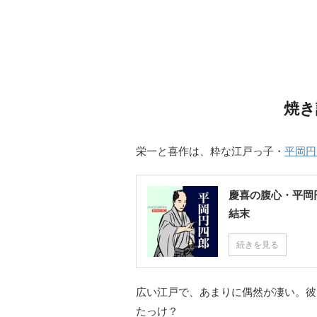
焼き
栄一と喜作は、粋な江戸っ子・
平岡円
慶喜の腹心・平岡
結末
続きを見る
広い江戸で、あまりに偶然が凄い。彼
たっけ？