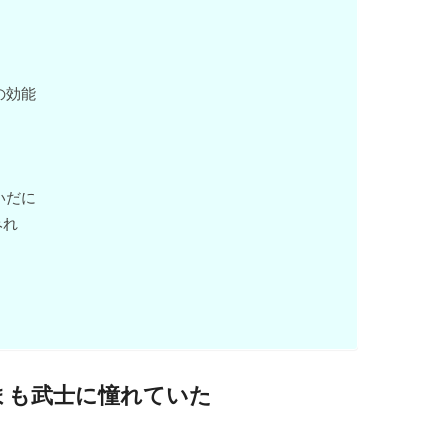
の効能
いだに
みれ
まも武士に憧れていた