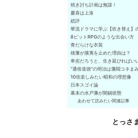
焼き討ち計画は無謀！
慶喜は上洛
総評
華流ドラマに学ぶ【吹き替え】
8ビットRPGのような出会い方
青だらけな衣装
雄藩が攘夷を止めた理由は？
卑劣だろうと、生き延びればい
“通俗道徳”の明治は藩閥コネま
10倍楽しみたい昭和の理想像
日本スゴイ論
幕末の水戸藩が闇鍋状態
あわせて読みたい関連記事
とっさ