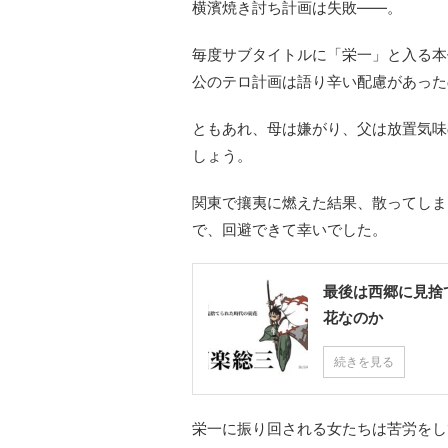
横濱焼き討ち計画は失敗――。
毎度サブタイトルに「栄一」と入る本
公のテロ計画は語り辛い配慮があった
ともあれ、母は嫌がり、父は放置気味
しょう。
関東で攘夷に燃えた結果、散ってしま
で、回避できて幸いでした。
最後は西郷に見捨
花なのか
続きを見る
栄一に振り回される女たちは苦労をし