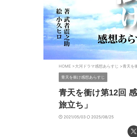
HOME
>
大河ドラマ感想あらすじ
>
青天を
青天を衝け感想あらすじ
青天を衝け第12回
旅立ち」
2021/05/03
2025/08/25