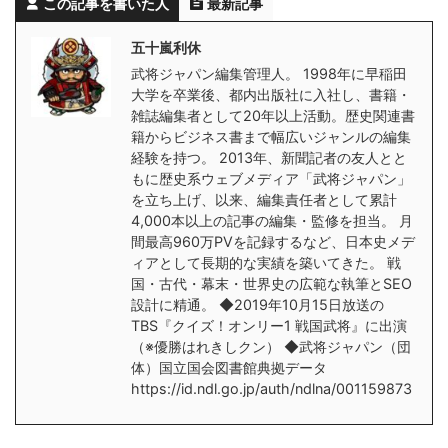
この記事を書いた人
最新記事
五十嵐利休
武将ジャパン編集管理人。 1998年に早稲田
大学を卒業後、都内出版社に入社し、書籍・
雑誌編集者として20年以上活動。歴史関連書
籍からビジネス書まで幅広いジャンルの編集
経験を持つ。 2013年、新聞記者の友人とと
もに歴史系ウェブメディア「武将ジャパン」
を立ち上げ、以来、編集責任者として累計
4,000本以上の記事の編集・監修を担当。 月
間最高960万PVを記録するなど、日本史メデ
ィアとして長期的な実績を築いてきた。 戦
国・古代・幕末・世界史の広範な執筆とSEO
設計に精通。 ◆2019年10月15日放送の
TBS『クイズ！オンリー1 戦国武将』に出演
（※優勝はれきしクン） ◆武将ジャパン（団
体）国立国会図書館典拠データ
https://id.ndl.go.jp/auth/ndlna/001159873