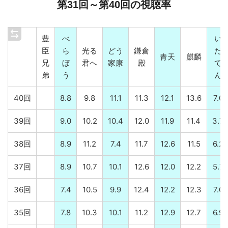
第31回～第40回の視聴率
豊
べ
い
臣
ら
光る
どう
鎌倉
だ
青天
麒麟
兄
ぼ
君へ
家康
殿
て
弟
う
ん
40回
8.8
9.8
11.1
11.3
12.1
13.6
7.0
39回
9.0
10.2
10.4
12.0
11.9
11.4
3.7
38回
8.9
11.2
7.4
11.7
12.6
11.5
6.2
37回
8.9
10.7
10.1
12.6
12.0
12.2
5.7
36回
7.4
10.5
9.9
12.4
12.2
12.3
7.0
35回
7.8
10.3
10.1
11.2
12.9
12.7
6.9