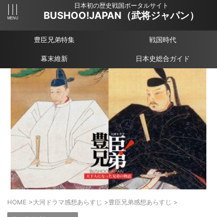
日本初の歴史戦国ポータルサイト
BUSHOO!JAPAN（武将ジャパン）
豊臣兄弟特集
戦国時代
幕末維新
日本史総合ガイド
HOME
>
大河ドラマ感想あらすじ
>
豊臣兄弟感想あらすじ
>