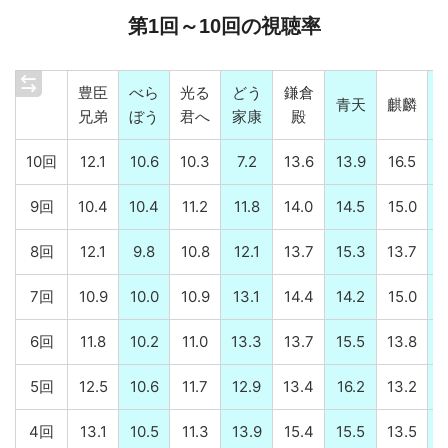
第1回～10回の視聴率
豊臣
べら
光る
どう
鎌倉
青天
麒麟
兄弟
ぼう
君へ
家康
殿
10回
12.1
10.6
10.3
7.2
13.6
13.9
16.5
9回
10.4
10.4
11.2
11.8
14.0
14.5
15.0
8回
12.1
9.8
10.8
12.1
13.7
15.3
13.7
7回
10.9
10.0
10.9
13.1
14.4
14.2
15.0
6回
11.8
10.2
11.0
13.3
13.7
15.5
13.8
5回
12.5
10.6
11.7
12.9
13.4
16.2
13.2
1
4回
13.1
10.5
11.3
13.9
15.4
15.5
13.5
1