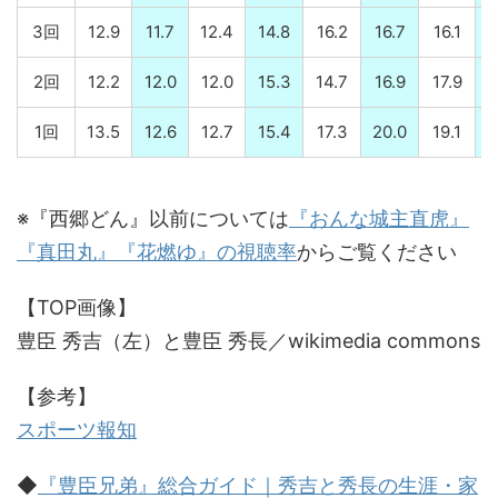
3回
12.9
11.7
12.4
14.8
16.2
16.7
16.1
1
2回
12.2
12.0
12.0
15.3
14.7
16.9
17.9
1
1回
13.5
12.6
12.7
15.4
17.3
20.0
19.1
1
※『西郷どん』以前については
『おんな城主直虎』
『真田丸』『花燃ゆ』の視聴率
からご覧ください
【TOP画像】
豊臣 秀吉（左）と豊臣 秀長／wikimedia commons
【参考】
スポーツ報知
◆
『豊臣兄弟』総合ガイド｜秀吉と秀長の生涯・家