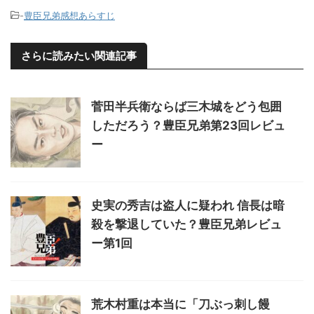
-
豊臣兄弟感想あらすじ
さらに読みたい関連記事
菅田半兵衛ならば三木城をどう包囲
しただろう？豊臣兄弟第23回レビュ
ー
史実の秀吉は盗人に疑われ 信長は暗
殺を撃退していた？豊臣兄弟レビュ
ー第1回
荒木村重は本当に「刀ぶっ刺し饅