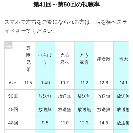
第41回～第50回の視聴率
スマホで左右をご覧になられる方は、表を横へスラ
イドさせてください。
豊
臣
べらぼ
光る
どう
鎌倉殿
青天
兄
う
君へ
家康
弟
Ave.
11.5
9.49
10.7
11.2
12.6
14.1
50回
放送無
放送無
放送無
放送無
放送無
49回
放送無
放送無
放送無
放送無
放送無
48回
9.5
11.0
12.3
14.8
放送無