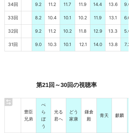
34回
9.2
11.2
11.7
11.9
14.4
13.6
9.0
33回
8.2
10.4
10.1
10.2
11.9
13.1
6.6
32回
9.2
11.2
10.2
11.8
12.9
13.3
5.0
31回
9.0
10.3
10.1
12.1
14.0
13.8
7.2
第21回～30回の視聴率
べ
豊臣
ら
光る
どう
鎌倉
青天
麒麟
兄弟
ぼ
君へ
家康
殿
う