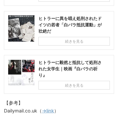
ヒトラーに異を唱え処刑されたド
イツの若者「白バラ抵抗運動」が
壮絶だ
続きを見る
ヒトラーに毅然と抵抗して処刑さ
れた女学生｜映画『白バラの祈
り』
続きを見る
【参考】
Dailymail.co.uk（
→link
）