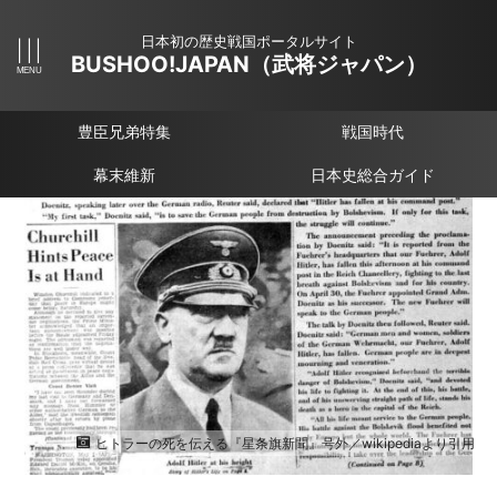
日本初の歴史戦国ポータルサイト
BUSHOO!JAPAN（武将ジャパン）
豊臣兄弟特集
戦国時代
幕末維新
日本史総合ガイド
ヒトラーの死を伝える『星条旗新聞』号外／wikipediaより引用