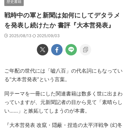
歴史書籍
戦時中の軍と新聞は如何にしてデタラメ
を発表し続けたか 書評『大本営発表』
2025/08/13
2025/09/03
ご年配の世代には「嘘八百」の代名詞にもなってい
る“大本営発表”という言葉。
同テーマを一冊にした関連書籍は数多く世に出まわ
っていますが、元新聞記者の目から見て「素晴らし
い……」と嫉妬してしまうのが本書。
『大本営発表 改竄・隠蔽・捏造の太平洋戦争 (幻冬