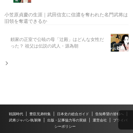
小笠原貞慶の生涯｜武田信玄に信濃を奪われた名門武将は
旧領を奪還できるか
頼家の正室で公暁の母「辻殿」はどんな女性だ
った？ 祖父は伝説の武人・源為朝
戦国時代
豊臣兄弟特集
日本史の総合ガイド
告知希望の皆様へ
武将ジャパン執筆陣
出版・記事協力等の実績
運営会社
プライバ
シーポリシー