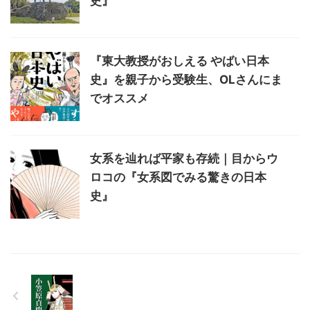
史』
『東大教授がおしえる やばい日本
史』を親子から受験生、OLさんにま
でオススメ
女系を辿れば平家も存続｜目からウ
ロコの『女系図でみる驚きの日本
史』