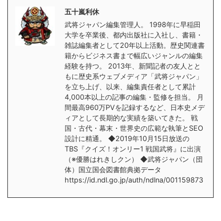
五十嵐利休
武将ジャパン編集管理人。 1998年に早稲田
大学を卒業後、都内出版社に入社し、書籍・
雑誌編集者として20年以上活動。歴史関連書
籍からビジネス書まで幅広いジャンルの編集
経験を持つ。 2013年、新聞記者の友人とと
もに歴史系ウェブメディア「武将ジャパン」
を立ち上げ、以来、編集責任者として累計
4,000本以上の記事の編集・監修を担当。 月
間最高960万PVを記録するなど、日本史メデ
ィアとして長期的な実績を築いてきた。 戦
国・古代・幕末・世界史の広範な執筆とSEO
設計に精通。 ◆2019年10月15日放送の
TBS『クイズ！オンリー1 戦国武将』に出演
（※優勝はれきしクン） ◆武将ジャパン（団
体）国立国会図書館典拠データ
https://id.ndl.go.jp/auth/ndlna/001159873