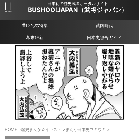
日本初の歴史戦国ポータルサイト
BUSHOO!JAPAN（武将ジャパン）
豊臣兄弟特集
戦国時代
幕末維新
日本史総合ガイド
HOME
>
歴史まんが＆イラスト
>
まんが日本史ブギウギ
>