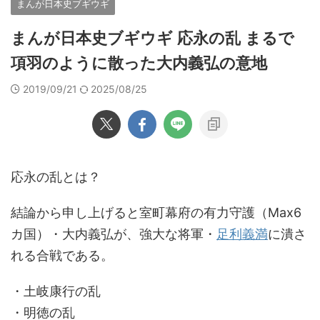
まんが日本史ブギウギ
まんが日本史ブギウギ 応永の乱 まるで
項羽のように散った大内義弘の意地
2019/09/21
2025/08/25
応永の乱とは？
結論から申し上げると室町幕府の有力守護（Max6
カ国）・大内義弘が、強大な将軍・
足利義満
に潰さ
れる合戦である。
・土岐康行の乱
・明徳の乱